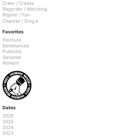
Créer / Create
Regarder / Watching
Rigoler / Fun
Chanter / Sing ♪
Favorites
Peinture
Semblances
Publicité
Sexisme
Aliment
Dates
2026
2025
2024
2023