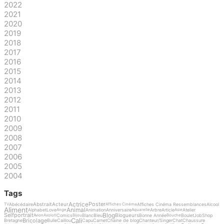
2022
2021
2020
2019
2018
2017
2016
2015
2014
2013
2012
2011
2010
2009
2008
2007
2006
2005
2004
Tags
Actrice
Poster
Abstrait
Acteur
Abécédaire
Affiches Cinéma Ressemblances
Alcool
TV
Affiches Cinéma
Aliment
Animal
Alphabet
Love
Animation
Anniversaire
Arbre
Article
Atelier
Ange
Aquarelle
Asie
Blog
Selfportrait
Blogueurs
Comics
Blanc
Bleu
Bonne Année
Boulet
Job
Shop
Avion
Axolotl
Bijou
Bouche
Cali
Bricolage
Bretagne
Bulle
Caillou
Capu
Carnet
Chaine de blog
Chanteur/Singer
Chat
Chaussure