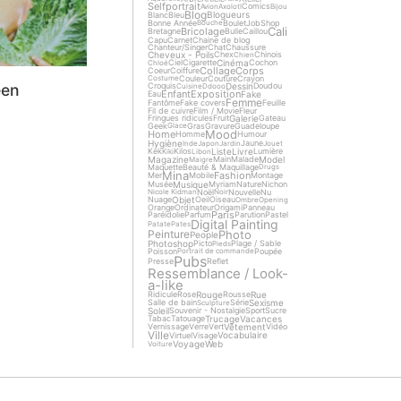
Selfportrait
Comics
Avion
Axolotl
Bijou
Blog
Blogueurs
Blanc
Bleu
Bonne Année
Boulet
Job
Shop
Bouche
Cali
Bricolage
Bretagne
Bulle
Caillou
Capu
Carnet
Chaine de blog
Chanteur/Singer
Chat
Chaussure
Cheveux - Poils
Chex
Chinois
Chien
Cinéma
Ciel
Cigarette
Cochon
Chloé
Collage
Corps
Coeur
Coiffure
Couleur
Couture
Crayon
Costume
Dessin
een
Croquis
Doudou
Cuisine
Ddooo
Enfant
Exposition
Fake
Eau
Femme
Fantôme
Fake covers
Feuille
Fil de cuivre
Film / Movie
Fleur
Galerie
Fringues ridicules
Fruit
Gateau
Geek
Gras
Gravure
Guadeloupe
Glace
Mood
Home
Homme
Humour
Hygiène
Jaune
Inde
Japon
Jardin
Jouet
Liste
Livre
Kek
Kilos
Lumière
Kiki
Libon
Magazine
Model
Main
Malade
Maigre
Maquette
Beauté & Maquillage
Drugs
Mina
Fashion
Mer
Mobile
Montage
Musique
Musée
Myriam
Nature
Nichon
Noël
Nouvelle
Nu
Nicole Kidman
Noir
Objet
Nuage
Oeil
Oiseau
Ombre
Opening
Orange
Ordinateur
Origami
Panneau
Paris
Paréidolie
Parfum
Parution
Pastel
Digital Painting
Patate
Pates
Photo
Peinture
People
Photoshop
Picto
Plage / Sable
Pieds
Poisson
Poupée
Portrait de commande
Pubs
Presse
Reflet
Ressemblance / Look-
a-like
Rouge
Rue
Ridicule
Rose
Rousse
Sexisme
Salle de bain
Série
Sculpture
Soleil
Souvenir - Nostalgie
Sport
Sucre
Trucage
Vacances
Tabac
Tatouage
Vêtement
Vernissage
Verre
Vert
Vidéo
Ville
Vocabulaire
Virtuel
Visage
Voyage
Web
Voiture