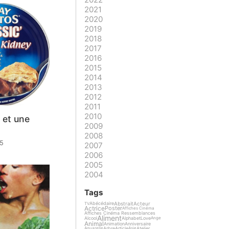
2021
2020
2019
2018
2017
2016
2015
2014
2013
2012
2011
2010
 et une
2009
2008
25
2007
2006
2005
2004
Tags
Abstrait
Acteur
Abécédaire
TV
Actrice
Poster
Affiches Cinéma
Affiches Cinéma Ressemblances
Aliment
Alcool
Alphabet
Love
Ange
Animal
Animation
Anniversaire
Arbre
Article
Atelier
Aquarelle
Asie