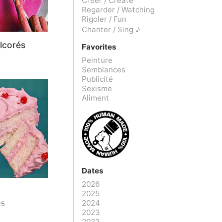
Créer / Create
Regarder / Watching
Rigoler / Fun
Chanter / Sing ♪
lcorés
Favorites
Peinture
Semblances
Publicité
Sexisme
Aliment
Dates
2026
2025
2024
25
2023
2022