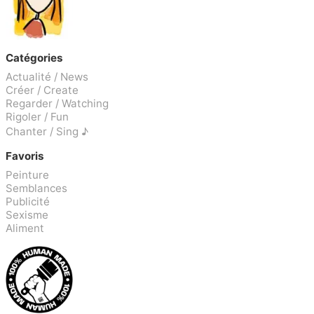
Catégories
Actualité / News
Créer / Create
Regarder / Watching
Rigoler / Fun
Chanter / Sing ♪
Favoris
Peinture
Semblances
Publicité
Sexisme
Aliment