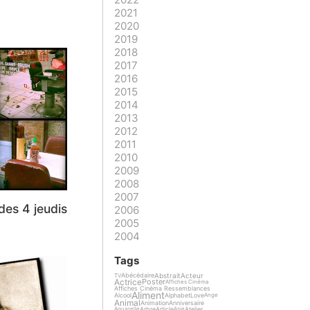
2021
2020
2019
2018
2017
2016
2015
2014
2013
2012
2011
2010
2009
2008
2007
des 4 jeudis
2006
2005
2004
Tags
Abstrait
Acteur
Abécédaire
TV
Actrice
Poster
Affiches Cinéma
Affiches Cinéma Ressemblances
Aliment
Alcool
Alphabet
Love
Ange
Animal
Animation
Anniversaire
Arbre
Article
Atelier
Aquarelle
Asie