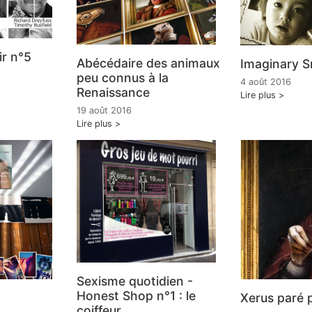
ir n°5
Abécédaire des animaux
Imaginary Sn
peu connus à la
4 août 2016
Renaissance
Lire plus
19 août 2016
Lire plus
Sexisme quotidien -
Honest Shop n°1 : le
Xerus paré p
coiffeur