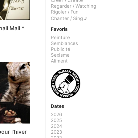
Créer / Create
Regarder / Watching
Rigoler / Fun
Chanter / Sing ♪
ail Mail *
Favoris
Peinture
Semblances
Publicité
Sexisme
Aliment
Dates
2026
2025
2024
our l'hiver
2023
2022