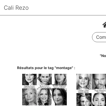
Cali Rezo
Comm
"No
Résultats pour le tag "montage" :