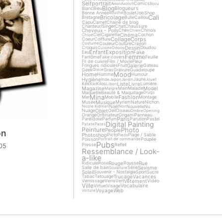
Selfportrait
Comics
Avion
Axolotl
Bijou
Blog
Blogueurs
Blanc
Bleu
Bonne Année
Boulet
Job
Shop
Bouche
Cali
Bricolage
Bretagne
Bulle
Caillou
Capu
Carnet
Chaine de blog
Chanteur/Singer
Chat
Chaussure
Cheveux - Poils
Chex
Chinois
Chien
Cinéma
Ciel
Cigarette
Cochon
Chloé
Collage
Corps
Coeur
Coiffure
Couleur
Couture
Crayon
Costume
Dessin
Croquis
Doudou
Cuisine
Ddooo
Enfant
Exposition
Fake
Eau
Femme
Fantôme
Fake covers
Feuille
Fil de cuivre
Film / Movie
Fleur
Galerie
Fringues ridicules
Fruit
Gateau
Geek
Gras
Gravure
Guadeloupe
Glace
Mood
Home
Homme
Humour
Hygiène
Jaune
Inde
Japon
Jardin
Jouet
Liste
Livre
Kek
Kilos
Lumière
Kiki
Libon
Magazine
Model
Main
Malade
Maigre
Maquette
Beauté & Maquillage
Drugs
Mina
Fashion
Mer
Mobile
Montage
Musique
Musée
Myriam
Nature
Nichon
Noël
Nouvelle
Nu
Nicole Kidman
Noir
Objet
Nuage
Oeil
Oiseau
Ombre
Opening
Orange
Ordinateur
Origami
Panneau
Paris
Paréidolie
Parfum
Parution
Pastel
Digital Painting
Patate
Pates
Photo
Peinture
People
on
Photoshop
Picto
Plage / Sable
Pieds
Poisson
Poupée
Portrait de commande
Pubs
Presse
Reflet
05
Ressemblance / Look-
a-like
Rouge
Rue
Ridicule
Rose
Rousse
Sexisme
Salle de bain
Série
Sculpture
Soleil
Souvenir - Nostalgie
Sport
Sucre
Trucage
Vacances
Tabac
Tatouage
Vêtement
Vernissage
Verre
Vert
Vidéo
Ville
Vocabulaire
Virtuel
Visage
Voyage
Web
Voiture