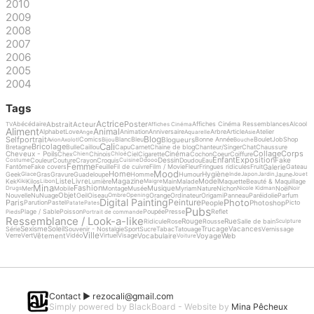
2010
2009
2008
2007
2006
2005
2004
Tags
Actrice
Poster
Abstrait
Acteur
Abécédaire
Affiches Cinéma Ressemblances
Alcool
TV
Affiches Cinéma
Aliment
Animal
Alphabet
Love
Animation
Anniversaire
Arbre
Article
Atelier
Ange
Aquarelle
Asie
Blog
Selfportrait
Blogueurs
Comics
Blanc
Bleu
Bonne Année
Boulet
Job
Shop
Avion
Axolotl
Bijou
Bouche
Cali
Bricolage
Bretagne
Bulle
Caillou
Capu
Carnet
Chaine de blog
Chanteur/Singer
Chat
Chaussure
Collage
Corps
Cheveux - Poils
Cinéma
Chex
Chinois
Ciel
Cigarette
Cochon
Coeur
Coiffure
Chien
Chloé
Enfant
Exposition
Dessin
Fake
Couleur
Couture
Crayon
Croquis
Doudou
Eau
Costume
Cuisine
Ddooo
Femme
Galerie
Fantôme
Fake covers
Feuille
Fil de cuivre
Film / Movie
Fleur
Fringues ridicules
Fruit
Gateau
Mood
Home
Hygiène
Geek
Gras
Gravure
Guadeloupe
Homme
Humour
Jaune
Glace
Inde
Japon
Jardin
Jouet
Liste
Livre
Magazine
Model
Kek
Kilos
Lumière
Main
Malade
Maquette
Beauté & Maquillage
Kiki
Libon
Maigre
Mina
Fashion
Musique
Mer
Mobile
Montage
Musée
Myriam
Nature
Nichon
Noël
Drugs
Nicole Kidman
Noir
Objet
Nouvelle
Nu
Nuage
Oeil
Oiseau
Orange
Ordinateur
Origami
Panneau
Paréidolie
Parfum
Ombre
Opening
Digital Painting
Photo
Peinture
Paris
People
Photoshop
Parution
Pastel
Picto
Patate
Pates
Pubs
Plage / Sable
Poisson
Poupée
Presse
Reflet
Pieds
Portrait de commande
Ressemblance / Look-a-like
Rouge
Rue
Ridicule
Rose
Rousse
Salle de bain
Sculpture
Sexisme
Soleil
Trucage
Vacances
Série
Souvenir - Nostalgie
Sport
Sucre
Tabac
Tatouage
Vernissage
Ville
Vêtement
Vocabulaire
Voyage
Web
Verre
Vert
Vidéo
Virtuel
Visage
Voiture
Contact ►
rezocali@gmail.com
Simply powered by BlackBoard - Website by
Mina Pêcheux