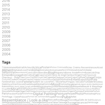
2016
2015
2014
2013
2012
2011
2010
2009
2008
2007
2006
2005
2004
Tags
Actrice
Poster
Abstrait
Acteur
Abécédaire
Affiches Cinéma Ressemblances
Alcool
TV
Affiches Cinéma
Aliment
Animal
Alphabet
Love
Animation
Anniversaire
Arbre
Article
Atelier
Ange
Aquarelle
Asie
Blog
Selfportrait
Blogueurs
Comics
Blanc
Bleu
Bonne Année
Boulet
Job
Shop
Avion
Axolotl
Bijou
Bouche
Cali
Bricolage
Bretagne
Bulle
Caillou
Capu
Carnet
Chaine de blog
Chanteur/Singer
Chat
Chaussure
Collage
Corps
Cheveux - Poils
Cinéma
Chex
Chinois
Ciel
Cigarette
Cochon
Coeur
Coiffure
Chien
Chloé
Enfant
Exposition
Dessin
Fake
Couleur
Couture
Crayon
Croquis
Doudou
Eau
Costume
Cuisine
Ddooo
Femme
Galerie
Fantôme
Fake covers
Feuille
Fil de cuivre
Film / Movie
Fleur
Fringues ridicules
Fruit
Gateau
Mood
Home
Hygiène
Geek
Gras
Gravure
Guadeloupe
Homme
Humour
Jaune
Glace
Inde
Japon
Jardin
Jouet
Liste
Livre
Magazine
Model
Kek
Kilos
Lumière
Main
Malade
Maquette
Beauté & Maquillage
Kiki
Libon
Maigre
Mina
Fashion
Musique
Mer
Mobile
Montage
Musée
Myriam
Nature
Nichon
Noël
Drugs
Nicole Kidman
Noir
Objet
Nouvelle
Nu
Nuage
Oeil
Oiseau
Orange
Ordinateur
Origami
Panneau
Paréidolie
Parfum
Ombre
Opening
Digital Painting
Photo
Peinture
Paris
People
Photoshop
Parution
Pastel
Picto
Patate
Pates
Pubs
Plage / Sable
Poisson
Poupée
Presse
Reflet
Pieds
Portrait de commande
Ressemblance / Look-a-like
Rouge
Rue
Ridicule
Rose
Rousse
Salle de bain
Sculpture
Sexisme
Soleil
Trucage
Vacances
Série
Souvenir - Nostalgie
Sport
Sucre
Tabac
Tatouage
Vernissage
Ville
Vêtement
Vocabulaire
Voyage
Web
Verre
Vert
Vidéo
Virtuel
Visage
Voiture