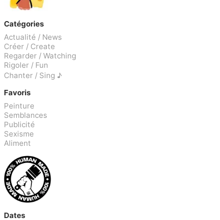
Catégories
Actualité / News
Créer / Create
Regarder / Watching
Rigoler / Fun
Chanter / Sing ♪
Favoris
Peinture
Semblances
Publicité
Sexisme
Aliment
Dates