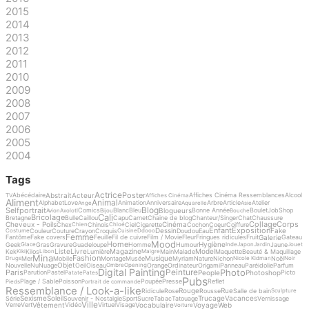
2015
2014
2013
2012
2011
2010
2009
2008
2007
2006
2005
2004
Tags
Actrice
Poster
Abstrait
Acteur
Abécédaire
Affiches Cinéma Ressemblances
Alcool
TV
Affiches Cinéma
Aliment
Animal
Alphabet
Love
Animation
Anniversaire
Arbre
Article
Atelier
Ange
Aquarelle
Asie
Blog
Selfportrait
Blogueurs
Comics
Blanc
Bleu
Bonne Année
Boulet
Job
Shop
Avion
Axolotl
Bijou
Bouche
Cali
Bricolage
Bretagne
Bulle
Caillou
Capu
Carnet
Chaine de blog
Chanteur/Singer
Chat
Chaussure
Collage
Corps
Cheveux - Poils
Cinéma
Chex
Chinois
Ciel
Cigarette
Cochon
Coeur
Coiffure
Chien
Chloé
Enfant
Exposition
Dessin
Fake
Couleur
Couture
Crayon
Croquis
Doudou
Eau
Costume
Cuisine
Ddooo
Femme
Galerie
Fantôme
Fake covers
Feuille
Fil de cuivre
Film / Movie
Fleur
Fringues ridicules
Fruit
Gateau
Mood
Home
Hygiène
Geek
Gras
Gravure
Guadeloupe
Homme
Humour
Jaune
Glace
Inde
Japon
Jardin
Jouet
Liste
Livre
Magazine
Model
Kek
Kilos
Lumière
Main
Malade
Maquette
Beauté & Maquillage
Kiki
Libon
Maigre
Mina
Fashion
Musique
Mer
Mobile
Montage
Musée
Myriam
Nature
Nichon
Noël
Drugs
Nicole Kidman
Noir
Objet
Nouvelle
Nu
Nuage
Oeil
Oiseau
Orange
Ordinateur
Origami
Panneau
Paréidolie
Parfum
Ombre
Opening
Digital Painting
Photo
Peinture
Paris
People
Photoshop
Parution
Pastel
Picto
Patate
Pates
Pubs
Plage / Sable
Poisson
Poupée
Presse
Reflet
Pieds
Portrait de commande
Ressemblance / Look-a-like
Rouge
Rue
Ridicule
Rose
Rousse
Salle de bain
Sculpture
Sexisme
Soleil
Trucage
Vacances
Série
Souvenir - Nostalgie
Sport
Sucre
Tabac
Tatouage
Vernissage
Ville
Vêtement
Vocabulaire
Voyage
Web
Verre
Vert
Vidéo
Virtuel
Visage
Voiture