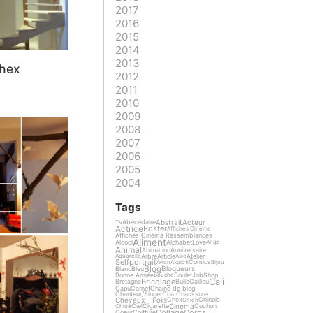
2017
2016
2015
2014
2013
Chex
2012
2011
2010
2009
2008
2007
2006
2005
2004
Tags
Abstrait
Acteur
Abécédaire
TV
Actrice
Poster
Affiches Cinéma
Affiches Cinéma Ressemblances
Aliment
Alcool
Alphabet
Love
Ange
Animal
Animation
Anniversaire
Arbre
Article
Atelier
Aquarelle
Asie
Selfportrait
Comics
Avion
Axolotl
Bijou
Blog
Blogueurs
Blanc
Bleu
Bonne Année
Boulet
Job
Shop
Bouche
Cali
Bricolage
Bretagne
Bulle
Caillou
Capu
Carnet
Chaine de blog
Chanteur/Singer
Chat
Chaussure
Cheveux - Poils
Chex
Chinois
Chien
Cinéma
Ciel
Cigarette
Cochon
Chloé
Collage
Corps
Coeur
Coiffure