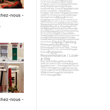
Couleur
Couture
Crayon
Costume
Dessin
Croquis
Doudou
Cuisine
Ddooo
Enfant
Exposition
Fake
Eau
Femme
Fantôme
Fake covers
Feuille
Fil de cuivre
Film / Movie
Fleur
Galerie
Fringues ridicules
Fruit
Gateau
chez-nous -
Geek
Gras
Gravure
Guadeloupe
Glace
Mood
Home
Homme
Humour
Hygiène
Jaune
Inde
Japon
Jardin
Jouet
Liste
Livre
Kek
Kilos
Lumière
Kiki
Libon
Magazine
Model
Main
Malade
Maigre
Maquette
Beauté & Maquillage
0
Drugs
Mina
Fashion
Mer
Mobile
Montage
Musique
Musée
Myriam
Nature
Nichon
Noël
Nouvelle
Nu
Nicole Kidman
Noir
Objet
Nuage
Oeil
Oiseau
Ombre
Opening
Orange
Ordinateur
Origami
Panneau
Paris
Paréidolie
Parfum
Parution
Pastel
Digital Painting
Patate
Pates
Photo
Peinture
People
Photoshop
Picto
Plage / Sable
Pieds
Poisson
Poupée
Portrait de commande
Pubs
Presse
Reflet
Ressemblance / Look-
a-like
Rouge
Rue
Ridicule
Rose
Rousse
Sexisme
Salle de bain
Série
Sculpture
Soleil
Souvenir - Nostalgie
Sport
Sucre
Trucage
Vacances
Tabac
Tatouage
Vêtement
Vernissage
Verre
Vert
Vidéo
Ville
Vocabulaire
Virtuel
Visage
Voyage
Web
Voiture
chez-nous -