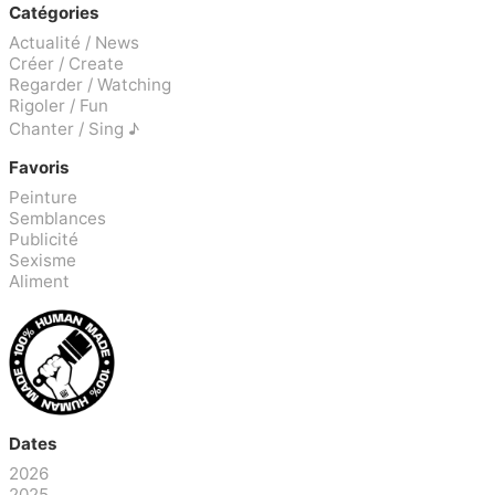
Catégories
Actualité / News
Créer / Create
Regarder / Watching
Rigoler / Fun
Chanter / Sing ♪
Favoris
Peinture
Semblances
Publicité
Sexisme
Aliment
Dates
2026
2025