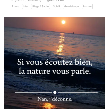
Photo
Mer
Plage / Sable
Soleil
Guadeloupe
Nature