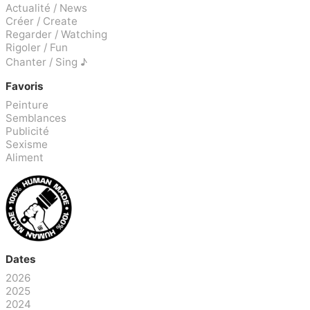
Actualité / News
Créer / Create
Regarder / Watching
Rigoler / Fun
Chanter / Sing ♪
Favoris
Peinture
Semblances
Publicité
Sexisme
Aliment
Dates
2026
2025
2024