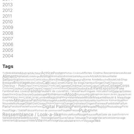
2013
2012
2011
2010
2009
2008
2007
2006
2005
2004
Tags
Actrice
Poster
Abstrait
Acteur
Abécédaire
Affiches Cinéma Ressemblances
Alcool
TV
Affiches Cinéma
Aliment
Animal
Alphabet
Love
Animation
Anniversaire
Arbre
Article
Atelier
Ange
Aquarelle
Asie
Blog
Selfportrait
Blogueurs
Comics
Blanc
Bleu
Bonne Année
Boulet
Job
Shop
Avion
Axolotl
Bijou
Bouche
Cali
Bricolage
Bretagne
Bulle
Caillou
Capu
Carnet
Chaine de blog
Chanteur/Singer
Chat
Chaussure
Collage
Corps
Cheveux - Poils
Cinéma
Chex
Chinois
Ciel
Cigarette
Cochon
Coeur
Coiffure
Chien
Chloé
Enfant
Exposition
Dessin
Fake
Couleur
Couture
Crayon
Croquis
Doudou
Eau
Costume
Cuisine
Ddooo
Femme
Galerie
Fantôme
Fake covers
Feuille
Fil de cuivre
Film / Movie
Fleur
Fringues ridicules
Fruit
Gateau
Mood
Home
Hygiène
Geek
Gras
Gravure
Guadeloupe
Homme
Humour
Jaune
Glace
Inde
Japon
Jardin
Jouet
Liste
Livre
Magazine
Model
Kek
Kilos
Lumière
Main
Malade
Maquette
Beauté & Maquillage
Kiki
Libon
Maigre
Mina
Fashion
Musique
Mer
Mobile
Montage
Musée
Myriam
Nature
Nichon
Noël
Drugs
Nicole Kidman
Noir
Objet
Nouvelle
Nu
Nuage
Oeil
Oiseau
Orange
Ordinateur
Origami
Panneau
Paréidolie
Parfum
Ombre
Opening
Digital Painting
Photo
Peinture
Paris
People
Photoshop
Parution
Pastel
Picto
Patate
Pates
Pubs
Plage / Sable
Poisson
Poupée
Presse
Reflet
Pieds
Portrait de commande
Ressemblance / Look-a-like
Rouge
Rue
Ridicule
Rose
Rousse
Salle de bain
Sculpture
Sexisme
Soleil
Trucage
Vacances
Série
Souvenir - Nostalgie
Sport
Sucre
Tabac
Tatouage
Vernissage
Ville
Vêtement
Vocabulaire
Voyage
Web
Verre
Vert
Vidéo
Virtuel
Visage
Voiture