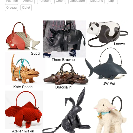
Fashion
Animal
Poisson
Chien
Dinosaure
Moutons
Lapin
Oiseau
Objet