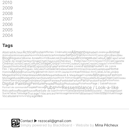
2010
2009
2008
2007
2006
2005
2004
Tags
Aliment
Actrice
Animal
Poster
Abstrait
Acteur
Alphabet
Affiches Cinéma
Alcool
Love
Ange
Selfportrait
Animation
Anniversaire
Arbre
Article
Atelier
Comics
Blanc
Bleu
Aquarelle
Asie
Avion
Axolotl
Bijou
Cali
Blog
Bricolage
Blogueurs
Bonne Année
Boulet
Job
Shop
Bretagne
Bulle
Caillou
Capu
Carnet
Bouche
Cheveux - Poils
Chaine de blog
Chanteur/Singer
Chat
Chaussure
Chex
Chinois
Ciel
Cigarette
Chien
Chloé
Collage
Corps
Cinéma
Cochon
Coeur
Coiffure
Couleur
Couture
Crayon
Croquis
Costume
Cuisine
Ddooo
Femme
Enfant
Exposition
Dessin
Fake
Doudou
Eau
Fantôme
Fake covers
Feuille
Fil de cuivre
Home
Galerie
Film / Movie
Fleur
Fringues ridicules
Fruit
Gateau
Geek
Gras
Gravure
Guadeloupe
Glace
Mood
Hygiène
Liste
Livre
Homme
Humour
Jaune
Kek
Kilos
Lumière
Inde
Japon
Jardin
Jouet
Kiki
Libon
Mina
Fashion
Magazine
Model
Main
Malade
Maquette
Beauté & Maquillage
Mer
Mobile
Maigre
Drugs
Musique
Objet
Montage
Musée
Myriam
Nature
Nichon
Noël
Nouvelle
Nu
Nuage
Oeil
Oiseau
Nicole Kidman
Noir
Paris
Orange
Ordinateur
Origami
Panneau
Paréidolie
Parfum
Parution
Pastel
Ombre
Opening
Patate
Pates
Digital Painting
Photo
Peinture
People
Photoshop
Picto
Plage / Sable
Poisson
Pieds
Pubs
Ressemblance / Look-a-like
Poupée
Presse
Reflet
Portrait de commande
Rouge
Rue
Sexisme
Soleil
Ridicule
Rose
Rousse
Salle de bain
Série
Souvenir - Nostalgie
Sport
Sculpture
Ville
Trucage
Vacances
Vêtement
Sucre
Tabac
Tatouage
Vernissage
Verre
Vert
Vidéo
Virtuel
Visage
Tv
Vocabulaire
Voyage
Web
Voiture
Contact ►
rezocali@gmail.com
Simply powered by BlackBoard - Website by
Mina Pêcheux