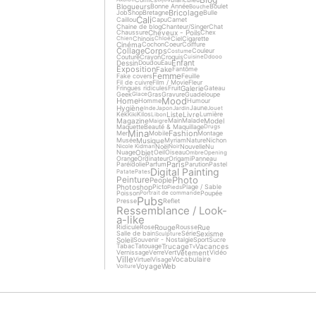
Blogueurs
Bonne Année
Boulet
Bouche
Bricolage
Job
Shop
Bretagne
Bulle
Cali
Caillou
Capu
Carnet
Chaine de blog
Chanteur/Singer
Chat
Cheveux - Poils
Chaussure
Chex
Chinois
Ciel
Cigarette
Chien
Chloé
Cinéma
Cochon
Coeur
Coiffure
Collage
Corps
Couleur
Costume
Couture
Crayon
Croquis
Cuisine
Ddooo
Enfant
Dessin
Doudou
Eau
Exposition
Fake
Fantôme
Femme
Fake covers
Feuille
Fil de cuivre
Film / Movie
Fleur
Galerie
Fringues ridicules
Fruit
Gateau
Geek
Gras
Gravure
Guadeloupe
Glace
Mood
Home
Homme
Humour
Hygiène
Jaune
Inde
Japon
Jardin
Jouet
Liste
Livre
Kek
Kilos
Lumière
Kiki
Libon
Magazine
Model
Main
Malade
Maigre
Maquette
Beauté & Maquillage
Drugs
Mina
Fashion
Mer
Mobile
Montage
Musique
Musée
Myriam
Nature
Nichon
Noël
Nouvelle
Nu
Nicole Kidman
Noir
Objet
Nuage
Oeil
Oiseau
Ombre
Opening
Orange
Ordinateur
Origami
Panneau
Paris
Paréidolie
Parfum
Parution
Pastel
Digital Painting
Patate
Pates
Photo
Peinture
People
Photoshop
Picto
Plage / Sable
Pieds
Poisson
Poupée
Portrait de commande
Pubs
Presse
Reflet
Ressemblance / Look-
a-like
Rouge
Rue
Ridicule
Rose
Rousse
Sexisme
Salle de bain
Série
Sculpture
Soleil
Souvenir - Nostalgie
Sport
Sucre
Trucage
Vacances
Tabac
Tatouage
Tv
Vêtement
Vernissage
Verre
Vert
Vidéo
Ville
Vocabulaire
Virtuel
Visage
Voyage
Web
Voiture