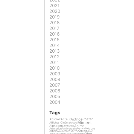
2021
2020
2019
2018
2017
2016
2015
2014
2013
2012
2011
2010
2009
2008
2007
2006
2005
2004
Tags
Actrice
Poster
Abstrait
Acteur
Aliment
Affiches Cinéma
Alcool
Animal
Alphabet
Love
Ange
Animation
Anniversaire
Arbre
Aquarelle
Selfportrait
Article
Atelier
Asie
Avion
Blog
Comics
Blanc
Bleu
Axolotl
Bijou