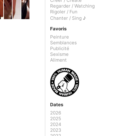
Créer / Create
Regarder / Watching
Rigoler / Fun
Chanter / Sing ♪
Favoris
Peinture
Semblances
Publicité
Sexisme
Aliment
Dates
2026
2025
2024
2023
2022