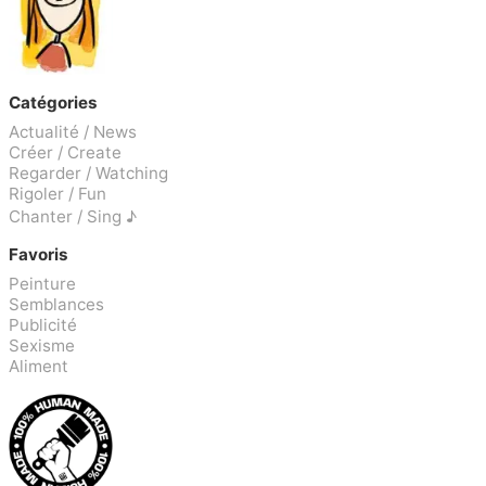
Catégories
Actualité / News
Créer / Create
Regarder / Watching
Rigoler / Fun
Chanter / Sing ♪
Favoris
Peinture
Semblances
Publicité
Sexisme
Aliment