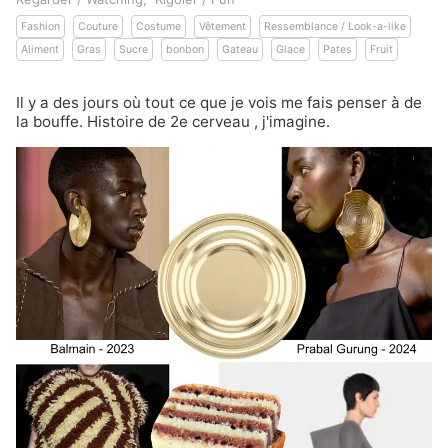
Fashion
Couture
Costume
Vêtement
Ressemblance / Look-a-like
Aliment
Gras
Sucre
bonbon
Gateau
Glace
Pates
Fruit
Il y a des jours où tout ce que je vois me fais penser à de
la bouffe. Histoire de
2e cerveau
, j'imagine.