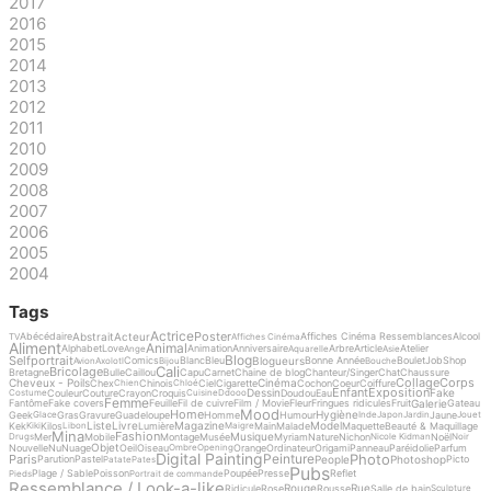
2017
2016
2015
2014
2013
2012
2011
2010
2009
2008
2007
2006
2005
2004
Tags
Actrice
Poster
Abstrait
Acteur
Abécédaire
Affiches Cinéma Ressemblances
Alcool
TV
Affiches Cinéma
Aliment
Animal
Alphabet
Love
Animation
Anniversaire
Arbre
Article
Atelier
Ange
Aquarelle
Asie
Blog
Selfportrait
Blogueurs
Comics
Blanc
Bleu
Bonne Année
Boulet
Job
Shop
Avion
Axolotl
Bijou
Bouche
Cali
Bricolage
Bretagne
Bulle
Caillou
Capu
Carnet
Chaine de blog
Chanteur/Singer
Chat
Chaussure
Collage
Corps
Cheveux - Poils
Cinéma
Chex
Chinois
Ciel
Cigarette
Cochon
Coeur
Coiffure
Chien
Chloé
Enfant
Exposition
Dessin
Fake
Couleur
Couture
Crayon
Croquis
Doudou
Eau
Costume
Cuisine
Ddooo
Femme
Galerie
Fantôme
Fake covers
Feuille
Fil de cuivre
Film / Movie
Fleur
Fringues ridicules
Fruit
Gateau
Mood
Home
Hygiène
Geek
Gras
Gravure
Guadeloupe
Homme
Humour
Jaune
Glace
Inde
Japon
Jardin
Jouet
Liste
Livre
Magazine
Model
Kek
Kilos
Lumière
Main
Malade
Maquette
Beauté & Maquillage
Kiki
Libon
Maigre
Mina
Fashion
Musique
Mer
Mobile
Montage
Musée
Myriam
Nature
Nichon
Noël
Drugs
Nicole Kidman
Noir
Objet
Nouvelle
Nu
Nuage
Oeil
Oiseau
Orange
Ordinateur
Origami
Panneau
Paréidolie
Parfum
Ombre
Opening
Digital Painting
Photo
Peinture
Paris
People
Photoshop
Parution
Pastel
Picto
Patate
Pates
Pubs
Plage / Sable
Poisson
Poupée
Presse
Reflet
Pieds
Portrait de commande
Ressemblance / Look-a-like
Rouge
Rue
Ridicule
Rose
Rousse
Salle de bain
Sculpture