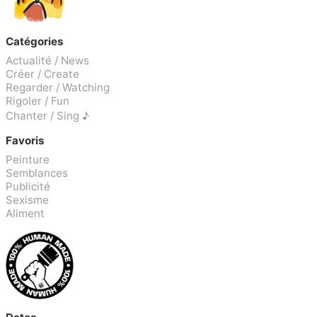
Catégories
Actualité / News
Créer / Create
Regarder / Watching
Rigoler / Fun
Chanter / Sing ♪
Favoris
Peinture
Semblances
Publicité
Sexisme
Aliment