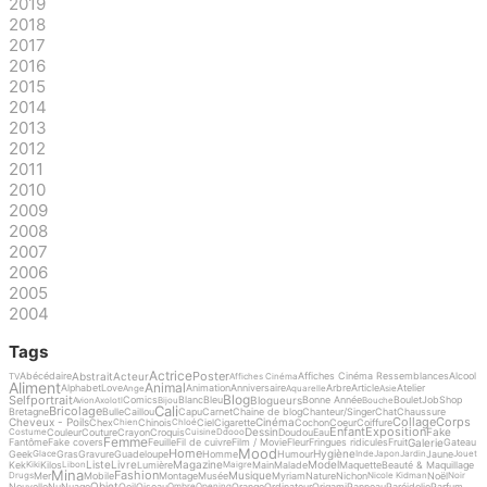
2019
2018
2017
2016
2015
2014
2013
2012
2011
2010
2009
2008
2007
2006
2005
2004
Tags
Actrice
Poster
Abstrait
Acteur
Abécédaire
Affiches Cinéma Ressemblances
Alcool
TV
Affiches Cinéma
Aliment
Animal
Alphabet
Love
Animation
Anniversaire
Arbre
Article
Atelier
Ange
Aquarelle
Asie
Blog
Selfportrait
Blogueurs
Comics
Blanc
Bleu
Bonne Année
Boulet
Job
Shop
Avion
Axolotl
Bijou
Bouche
Cali
Bricolage
Bretagne
Bulle
Caillou
Capu
Carnet
Chaine de blog
Chanteur/Singer
Chat
Chaussure
Collage
Corps
Cheveux - Poils
Cinéma
Chex
Chinois
Ciel
Cigarette
Cochon
Coeur
Coiffure
Chien
Chloé
Enfant
Exposition
Dessin
Fake
Couleur
Couture
Crayon
Croquis
Doudou
Eau
Costume
Cuisine
Ddooo
Femme
Galerie
Fantôme
Fake covers
Feuille
Fil de cuivre
Film / Movie
Fleur
Fringues ridicules
Fruit
Gateau
Mood
Home
Hygiène
Geek
Gras
Gravure
Guadeloupe
Homme
Humour
Jaune
Glace
Inde
Japon
Jardin
Jouet
Liste
Livre
Magazine
Model
Kek
Kilos
Lumière
Main
Malade
Maquette
Beauté & Maquillage
Kiki
Libon
Maigre
Mina
Fashion
Musique
Mer
Mobile
Montage
Musée
Myriam
Nature
Nichon
Noël
Drugs
Nicole Kidman
Noir
Objet
Nouvelle
Nu
Nuage
Oeil
Oiseau
Orange
Ordinateur
Origami
Panneau
Paréidolie
Parfum
Ombre
Opening