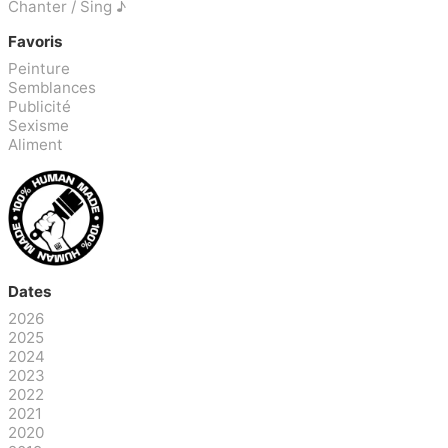
Chanter / Sing ♪
Favoris
Peinture
Semblances
Publicité
Sexisme
Aliment
Dates
2026
2025
2024
2023
2022
2021
2020