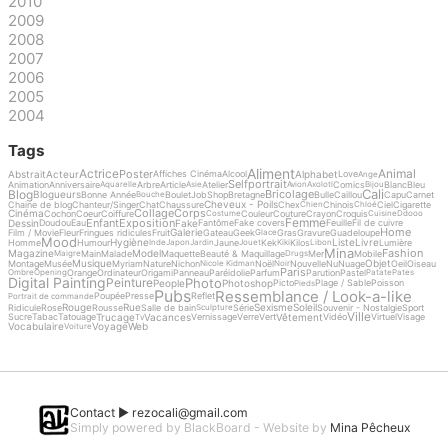
2010
2009
2008
2007
2006
2005
2004
Tags
Aliment
Actrice
Animal
Poster
Abstrait
Acteur
Alphabet
Affiches Cinéma
Alcool
Love
Ange
Selfportrait
Animation
Anniversaire
Arbre
Article
Atelier
Comics
Blanc
Bleu
Aquarelle
Asie
Avion
Axolotl
Bijou
Cali
Blog
Bricolage
Blogueurs
Bonne Année
Boulet
Job
Shop
Bretagne
Bulle
Caillou
Capu
Carnet
Bouche
Cheveux - Poils
Chaine de blog
Chanteur/Singer
Chat
Chaussure
Chex
Chinois
Ciel
Cigarette
Chien
Chloé
Collage
Corps
Cinéma
Cochon
Coeur
Coiffure
Couleur
Couture
Crayon
Croquis
Costume
Cuisine
Ddooo
Femme
Enfant
Exposition
Dessin
Fake
Doudou
Eau
Fantôme
Fake covers
Feuille
Fil de cuivre
Home
Galerie
Film / Movie
Fleur
Fringues ridicules
Fruit
Gateau
Geek
Gras
Gravure
Guadeloupe
Glace
Mood
Hygiène
Liste
Livre
Homme
Humour
Jaune
Kek
Kilos
Lumière
Inde
Japon
Jardin
Jouet
Kiki
Libon
Mina
Fashion
Magazine
Model
Main
Malade
Maquette
Beauté & Maquillage
Mer
Mobile
Maigre
Drugs
Musique
Objet
Montage
Musée
Myriam
Nature
Nichon
Noël
Nouvelle
Nu
Nuage
Oeil
Oiseau
Nicole Kidman
Noir
Paris
Orange
Ordinateur
Origami
Panneau
Paréidolie
Parfum
Parution
Pastel
Ombre
Opening
Patate
Pates
Digital Painting
Photo
Peinture
People
Photoshop
Picto
Plage / Sable
Poisson
Pieds
Pubs
Ressemblance / Look-a-like
Poupée
Presse
Reflet
Portrait de commande
Rouge
Rue
Sexisme
Soleil
Ridicule
Rose
Rousse
Salle de bain
Série
Souvenir - Nostalgie
Sport
Sculpture
Ville
Trucage
Vacances
Vêtement
Sucre
Tabac
Tatouage
Vernissage
Verre
Vert
Vidéo
Virtuel
Visage
Tv
Vocabulaire
Voyage
Web
Voiture
Contact ►
rezocali@gmail.com
Simply powered by BlackBoard - Website by
Mina Pêcheux