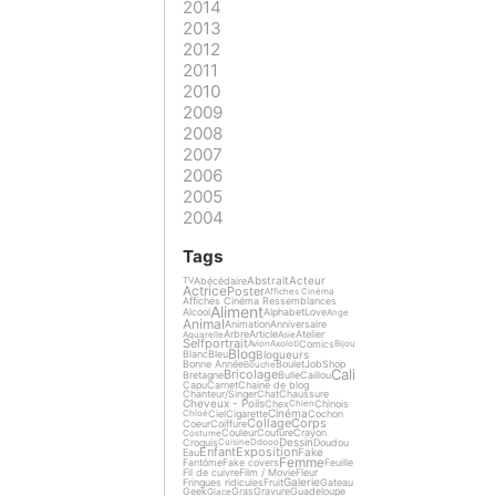
2014
2013
2012
2011
2010
2009
2008
2007
2006
2005
2004
Tags
Abstrait
Acteur
Abécédaire
TV
Actrice
Poster
Affiches Cinéma
Affiches Cinéma Ressemblances
Aliment
Alcool
Alphabet
Love
Ange
Animal
Animation
Anniversaire
Arbre
Article
Atelier
Aquarelle
Asie
Selfportrait
Comics
Avion
Axolotl
Bijou
Blog
Blogueurs
Blanc
Bleu
Bonne Année
Boulet
Job
Shop
Bouche
Cali
Bricolage
Bretagne
Bulle
Caillou
Capu
Carnet
Chaine de blog
Chanteur/Singer
Chat
Chaussure
Cheveux - Poils
Chex
Chinois
Chien
Cinéma
Ciel
Cigarette
Cochon
Chloé
Collage
Corps
Coeur
Coiffure
Couleur
Couture
Crayon
Costume
Dessin
Croquis
Doudou
Cuisine
Ddooo
Enfant
Exposition
Fake
Eau
Femme
Fantôme
Fake covers
Feuille
Fil de cuivre
Film / Movie
Fleur
Galerie
Fringues ridicules
Fruit
Gateau
Geek
Gras
Gravure
Guadeloupe
Glace