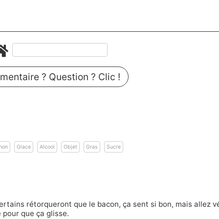
entaire ? Question ? Clic !
hon
Glace
Alcool
Objet
Gras
Sucre
rtains rétorqueront que le bacon, ça sent si bon, mais allez vé
e pour que ça glisse.