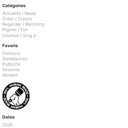
Catégories
Actualité / News
Créer / Create
Regarder / Watching
Rigoler / Fun
Chanter / Sing ♪
Favoris
Peinture
Semblances
Publicité
Sexisme
Aliment
Dates
2026