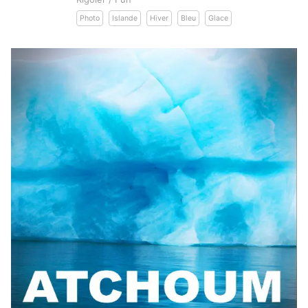
Photo
Islande
Hiver
Bleu
Glace