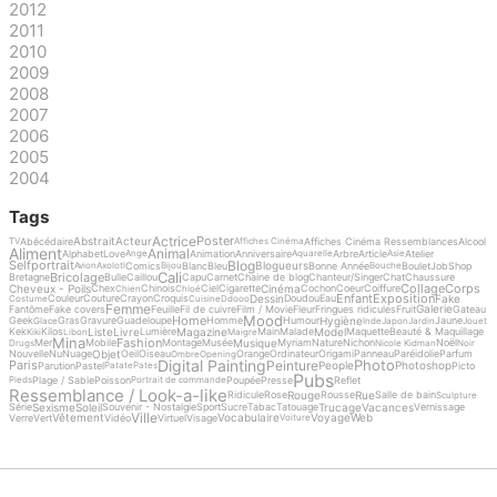
2012
2011
2010
2009
2008
2007
2006
2005
2004
Tags
Actrice
Poster
Abstrait
Acteur
Abécédaire
Affiches Cinéma Ressemblances
Alcool
TV
Affiches Cinéma
Aliment
Animal
Alphabet
Love
Animation
Anniversaire
Arbre
Article
Atelier
Ange
Aquarelle
Asie
Blog
Selfportrait
Blogueurs
Comics
Blanc
Bleu
Bonne Année
Boulet
Job
Shop
Avion
Axolotl
Bijou
Bouche
Cali
Bricolage
Bretagne
Bulle
Caillou
Capu
Carnet
Chaine de blog
Chanteur/Singer
Chat
Chaussure
Collage
Corps
Cheveux - Poils
Cinéma
Chex
Chinois
Ciel
Cigarette
Cochon
Coeur
Coiffure
Chien
Chloé
Enfant
Exposition
Dessin
Fake
Couleur
Couture
Crayon
Croquis
Doudou
Eau
Costume
Cuisine
Ddooo
Femme
Galerie
Fantôme
Fake covers
Feuille
Fil de cuivre
Film / Movie
Fleur
Fringues ridicules
Fruit
Gateau
Mood
Home
Hygiène
Geek
Gras
Gravure
Guadeloupe
Homme
Humour
Jaune
Glace
Inde
Japon
Jardin
Jouet
Liste
Livre
Magazine
Model
Kek
Kilos
Lumière
Main
Malade
Maquette
Beauté & Maquillage
Kiki
Libon
Maigre
Mina
Fashion
Musique
Mer
Mobile
Montage
Musée
Myriam
Nature
Nichon
Noël
Drugs
Nicole Kidman
Noir
Objet
Nouvelle
Nu
Nuage
Oeil
Oiseau
Orange
Ordinateur
Origami
Panneau
Paréidolie
Parfum
Ombre
Opening
Digital Painting
Photo
Peinture
Paris
People
Photoshop
Parution
Pastel
Picto
Patate
Pates
Pubs
Plage / Sable
Poisson
Poupée
Presse
Reflet
Pieds
Portrait de commande
Ressemblance / Look-a-like
Rouge
Rue
Ridicule
Rose
Rousse
Salle de bain
Sculpture
Sexisme
Soleil
Trucage
Vacances
Série
Souvenir - Nostalgie
Sport
Sucre
Tabac
Tatouage
Vernissage
Ville
Vêtement
Vocabulaire
Voyage
Web
Verre
Vert
Vidéo
Virtuel
Visage
Voiture