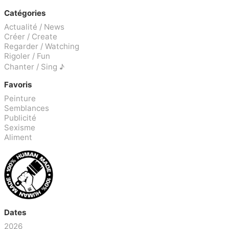
Catégories
Actualité / News
Créer / Create
Regarder / Watching
Rigoler / Fun
Chanter / Sing ♪
Favoris
Peinture
Semblances
Publicité
Sexisme
Aliment
Dates
2026