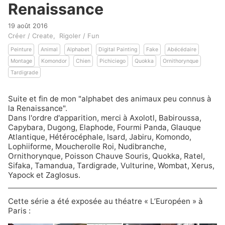
Renaissance
19 août 2016
Créer / Create
Rigoler / Fun
Peinture
Animal
Alphabet
Digital Painting
Fake
Abécédaire
Montage
Komondor
Chien
Pichiciego
Quokka
Ornithorynque
Tardigrade
Suite et fin de mon "
alphabet des animaux peu connus à
la Renaissance
".
Dans l'ordre d'apparition, merci à Axolotl, Babiroussa,
Capybara, Dugong, Elaphode, Fourmi Panda, Glauque
Atlantique, Hétérocéphale, Isard, Jabiru, Komondo,
Lophiiforme, Moucherolle Roi, Nudibranche,
Ornithorynque, Poisson Chauve Souris, Quokka, Ratel,
Sifaka, Tamandua, Tardigrade, Vulturine, Wombat, Xerus,
Yapock et Zaglosus.
Cette série a été exposée au théatre « L’Européen » à
Paris :