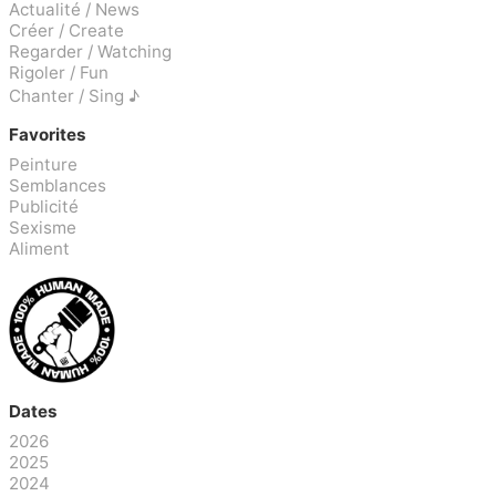
Actualité / News
Créer / Create
Regarder / Watching
Rigoler / Fun
Chanter / Sing ♪
Favorites
Peinture
Semblances
Publicité
Sexisme
Aliment
Dates
2026
2025
2024