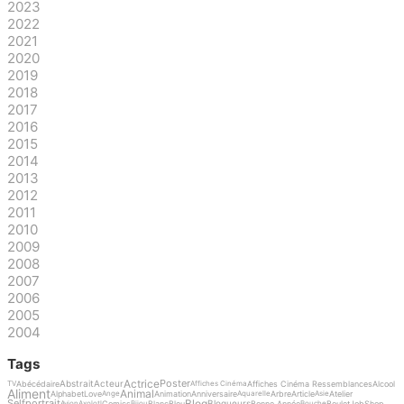
2023
2022
2021
2020
2019
2018
2017
2016
2015
2014
2013
2012
2011
2010
2009
2008
2007
2006
2005
2004
Tags
Actrice
Poster
Abstrait
Acteur
Abécédaire
Affiches Cinéma Ressemblances
Alcool
TV
Affiches Cinéma
Aliment
Animal
Alphabet
Love
Animation
Anniversaire
Arbre
Article
Atelier
Ange
Aquarelle
Asie
Blog
Selfportrait
Blogueurs
Comics
Blanc
Bleu
Bonne Année
Boulet
Job
Shop
Avion
Axolotl
Bijou
Bouche