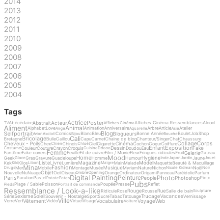
2014
2013
2012
2011
2010
2009
2008
2007
2006
2005
2004
Tags
Actrice
Poster
Abstrait
Acteur
Abécédaire
Affiches Cinéma Ressemblances
Alcool
TV
Affiches Cinéma
Aliment
Animal
Alphabet
Love
Animation
Anniversaire
Arbre
Article
Atelier
Ange
Aquarelle
Asie
Blog
Selfportrait
Blogueurs
Comics
Blanc
Bleu
Bonne Année
Boulet
Job
Shop
Avion
Axolotl
Bijou
Bouche
Cali
Bricolage
Bretagne
Bulle
Caillou
Capu
Carnet
Chaine de blog
Chanteur/Singer
Chat
Chaussure
Collage
Corps
Cheveux - Poils
Cinéma
Chex
Chinois
Ciel
Cigarette
Cochon
Coeur
Coiffure
Chien
Chloé
Enfant
Exposition
Dessin
Fake
Couleur
Couture
Crayon
Croquis
Doudou
Eau
Costume
Cuisine
Ddooo
Femme
Galerie
Fantôme
Fake covers
Feuille
Fil de cuivre
Film / Movie
Fleur
Fringues ridicules
Fruit
Gateau
Mood
Home
Hygiène
Geek
Gras
Gravure
Guadeloupe
Homme
Humour
Jaune
Glace
Inde
Japon
Jardin
Jouet
Liste
Livre
Magazine
Model
Kek
Kilos
Lumière
Main
Malade
Maquette
Beauté & Maquillage
Kiki
Libon
Maigre
Mina
Fashion
Musique
Mer
Mobile
Montage
Musée
Myriam
Nature
Nichon
Noël
Drugs
Nicole Kidman
Noir
Objet
Nouvelle
Nu
Nuage
Oeil
Oiseau
Orange
Ordinateur
Origami
Panneau
Paréidolie
Parfum
Ombre
Opening
Digital Painting
Photo
Peinture
Paris
People
Photoshop
Parution
Pastel
Picto
Patate
Pates
Pubs
Plage / Sable
Poisson
Poupée
Presse
Reflet
Pieds
Portrait de commande
Ressemblance / Look-a-like
Rouge
Rue
Ridicule
Rose
Rousse
Salle de bain
Sculpture
Sexisme
Soleil
Trucage
Vacances
Série
Souvenir - Nostalgie
Sport
Sucre
Tabac
Tatouage
Vernissage
Ville
Vêtement
Vocabulaire
Voyage
Web
Verre
Vert
Vidéo
Virtuel
Visage
Voiture