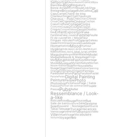
Selfportrait
Comics
Avion
Axolotl
Bijou
Blog
Blogueurs
Blanc
Bleu
Bonne Année
Boulet
Job
Shop
Bouche
Cali
Bricolage
Bretagne
Bulle
Caillou
Capu
Carnet
Chaine de blog
Chanteur/Singer
Chat
Chaussure
Cheveux - Poils
Chex
Chinois
Chien
Cinéma
Ciel
Cigarette
Cochon
Chloé
Collage
Corps
Coeur
Coiffure
Couleur
Couture
Crayon
Costume
Dessin
Croquis
Doudou
Cuisine
Ddooo
Enfant
Exposition
Fake
Eau
Femme
Fantôme
Fake covers
Feuille
Fil de cuivre
Film / Movie
Fleur
Galerie
Fringues ridicules
Fruit
Gateau
Geek
Gras
Gravure
Guadeloupe
Glace
Mood
Home
Homme
Humour
Hygiène
Jaune
Inde
Japon
Jardin
Jouet
Liste
Livre
Kek
Kilos
Lumière
Kiki
Libon
Magazine
Model
Main
Malade
Maigre
Maquette
Beauté & Maquillage
Drugs
Mina
Fashion
Mer
Mobile
Montage
Musique
Musée
Myriam
Nature
Nichon
Noël
Nouvelle
Nu
Nicole Kidman
Noir
Objet
Nuage
Oeil
Oiseau
Ombre
Opening
Orange
Ordinateur
Origami
Panneau
Paris
Paréidolie
Parfum
Parution
Pastel
Digital Painting
Patate
Pates
Photo
Peinture
People
Photoshop
Picto
Plage / Sable
Pieds
Poisson
Poupée
Portrait de commande
Pubs
Presse
Reflet
Ressemblance / Look-
a-like
Rouge
Rue
Ridicule
Rose
Rousse
Sexisme
Salle de bain
Série
Sculpture
Soleil
Souvenir - Nostalgie
Sport
Sucre
Trucage
Vacances
Tabac
Tatouage
Vêtement
Vernissage
Verre
Vert
Vidéo
Ville
Vocabulaire
Virtuel
Visage
Voyage
Web
Voiture