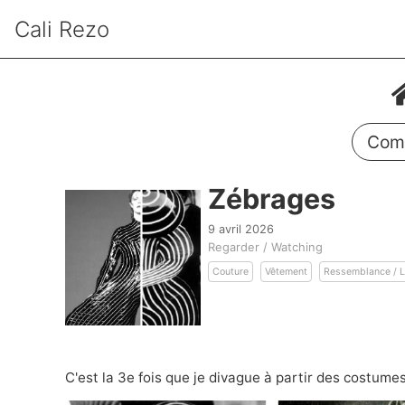
Cali Rezo
Comm
Zébrages
9 avril 2026
Regarder / Watching
Couture
Vêtement
Ressemblance / L
C'est la 3e fois que je divague à partir des costume