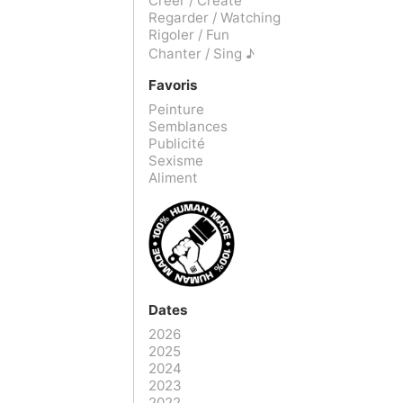
Créer / Create
Regarder / Watching
Rigoler / Fun
Chanter / Sing ♪
Favoris
Peinture
Semblances
Publicité
Sexisme
Aliment
Dates
2026
2025
2024
2023
2022