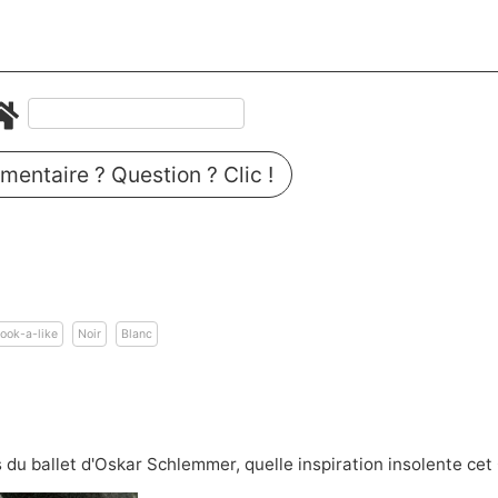
entaire ? Question ? Clic !
ook-a-like
Noir
Blanc
s du ballet d'Oskar Schlemmer, quelle inspiration insolente cet