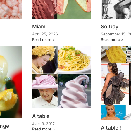
Miam
So Gay
April 25, 2026
September 15, 
Read more
Read more
A table
June 6, 2012
ange
A table !
Read more