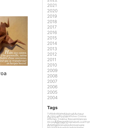
2021
2020
2019
2018
2017
2016
2015
2014
2013
2012
2011
2010
2009
roa
2008
2007
2006
2005
2004
Tags
Abstrait
Acteur
Abécédaire
TV
Actrice
Poster
Affiches Cinéma
Affiches Cinéma Ressemblances
Aliment
Alcool
Alphabet
Love
Ange
Animal
Animation
Anniversaire
Arbre
Article
Atelier
Aquarelle
Asie