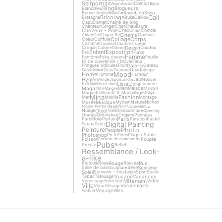
Selfportrait
Comics
Avion
Axolotl
Bijou
Blog
Blogueurs
Blanc
Bleu
Bonne Année
Boulet
Job
Shop
Bouche
Cali
Bricolage
Bretagne
Bulle
Caillou
Capu
Carnet
Chaine de blog
Chanteur/Singer
Chat
Chaussure
Cheveux - Poils
Chex
Chinois
Chien
Cinéma
Ciel
Cigarette
Cochon
Chloé
Collage
Corps
Coeur
Coiffure
Couleur
Couture
Crayon
Costume
Dessin
Croquis
Doudou
Cuisine
Ddooo
Enfant
Exposition
Fake
Eau
Femme
Fantôme
Fake covers
Feuille
Fil de cuivre
Film / Movie
Fleur
Galerie
Fringues ridicules
Fruit
Gateau
Geek
Gras
Gravure
Guadeloupe
Glace
Mood
Home
Homme
Humour
Hygiène
Jaune
Inde
Japon
Jardin
Jouet
Liste
Livre
Kek
Kilos
Lumière
Kiki
Libon
Magazine
Model
Main
Malade
Maigre
Maquette
Beauté & Maquillage
Drugs
Mina
Fashion
Mer
Mobile
Montage
Musique
Musée
Myriam
Nature
Nichon
Noël
Nouvelle
Nu
Nicole Kidman
Noir
Objet
Nuage
Oeil
Oiseau
Ombre
Opening
Orange
Ordinateur
Origami
Panneau
Paris
Paréidolie
Parfum
Parution
Pastel
Digital Painting
Patate
Pates
Photo
Peinture
People
Photoshop
Picto
Plage / Sable
Pieds
Poisson
Poupée
Portrait de commande
Pubs
Presse
Reflet
Ressemblance / Look-
a-like
Rouge
Rue
Ridicule
Rose
Rousse
Sexisme
Salle de bain
Série
Sculpture
Soleil
Souvenir - Nostalgie
Sport
Sucre
Trucage
Vacances
Tabac
Tatouage
Vêtement
Vernissage
Verre
Vert
Vidéo
Ville
Vocabulaire
Virtuel
Visage
Voyage
Web
Voiture