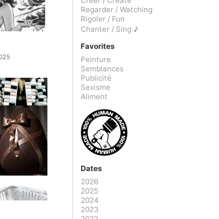
Créer / Create
Regarder / Watching
Rigoler / Fun
Chanter / Sing ♪
Favorites
2025
Peinture
Semblances
Publicité
Sexisme
Aliment
Dates
2026
2025
2024
2023
2022