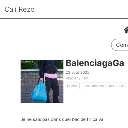
Cali Rezo
Comm
BalenciagaGa
23 août 2025
Rigoler / Fun
Fashion
Ressemblance / Look-a-like
Je ne sais pas dans quel bac de tri ça va.