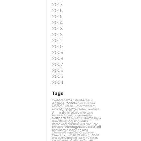
2017
2016
2015
2014
2013
2012
2011
2010
2009
2008
2007
2006
2005
2004
Tags
Abstrait
Acteur
Abécédaire
TV
Actrice
Poster
Affiches Cinéma
Affiches Cinéma Ressemblances
Aliment
Alcool
Alphabet
Love
Ange
Animal
Animation
Anniversaire
Arbre
Article
Atelier
Aquarelle
Asie
Selfportrait
Comics
Avion
Axolotl
Bijou
Blog
Blogueurs
Blanc
Bleu
Bonne Année
Boulet
Job
Shop
Bouche
Cali
Bricolage
Bretagne
Bulle
Caillou
Capu
Carnet
Chaine de blog
Chanteur/Singer
Chat
Chaussure
Cheveux - Poils
Chex
Chinois
Chien
Cinéma
Ciel
Cigarette
Cochon
Chloé
Collage
Corps
Coeur
Coiffure