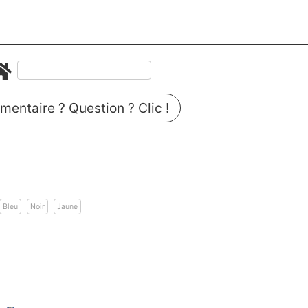
entaire ? Question ? Clic !
Bleu
Noir
Jaune