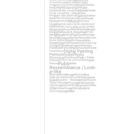
Couleur
Couture
Crayon
Costume
Dessin
Croquis
Doudou
Cuisine
Ddooo
Enfant
Exposition
Fake
Eau
Femme
Fantôme
Fake covers
Feuille
Fil de cuivre
Film / Movie
Fleur
Galerie
Fringues ridicules
Fruit
Gateau
Geek
Gras
Gravure
Guadeloupe
Glace
Mood
Home
Homme
Humour
Hygiène
Jaune
Inde
Japon
Jardin
Jouet
Liste
Livre
Kek
Kilos
Lumière
Kiki
Libon
Magazine
Model
Main
Malade
Maigre
Maquette
Beauté & Maquillage
Drugs
Mina
Fashion
Mer
Mobile
Montage
Musique
Musée
Myriam
Nature
Nichon
Noël
Nouvelle
Nu
Nicole Kidman
Noir
Objet
Nuage
Oeil
Oiseau
Ombre
Opening
Orange
Ordinateur
Origami
Panneau
Paris
Paréidolie
Parfum
Parution
Pastel
Digital Painting
Patate
Pates
Photo
Peinture
People
Photoshop
Picto
Plage / Sable
Pieds
Poisson
Poupée
Portrait de commande
Pubs
Presse
Reflet
Ressemblance / Look-
a-like
Rouge
Rue
Ridicule
Rose
Rousse
Sexisme
Salle de bain
Série
Sculpture
Soleil
Souvenir - Nostalgie
Sport
Sucre
Trucage
Vacances
Tabac
Tatouage
Vêtement
Vernissage
Verre
Vert
Vidéo
Ville
Vocabulaire
Virtuel
Visage
Voyage
Web
Voiture