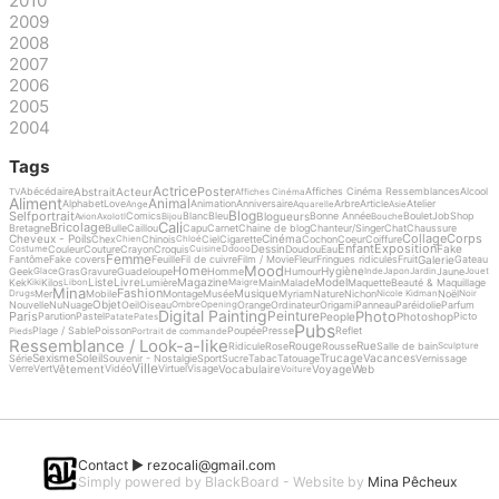
2010
2009
2008
2007
2006
2005
2004
Tags
Actrice
Poster
Abstrait
Acteur
Abécédaire
Affiches Cinéma Ressemblances
Alcool
TV
Affiches Cinéma
Aliment
Animal
Alphabet
Love
Animation
Anniversaire
Arbre
Article
Atelier
Ange
Aquarelle
Asie
Blog
Selfportrait
Blogueurs
Comics
Blanc
Bleu
Bonne Année
Boulet
Job
Shop
Avion
Axolotl
Bijou
Bouche
Cali
Bricolage
Bretagne
Bulle
Caillou
Capu
Carnet
Chaine de blog
Chanteur/Singer
Chat
Chaussure
Collage
Corps
Cheveux - Poils
Cinéma
Chex
Chinois
Ciel
Cigarette
Cochon
Coeur
Coiffure
Chien
Chloé
Enfant
Exposition
Dessin
Fake
Couleur
Couture
Crayon
Croquis
Doudou
Eau
Costume
Cuisine
Ddooo
Femme
Galerie
Fantôme
Fake covers
Feuille
Fil de cuivre
Film / Movie
Fleur
Fringues ridicules
Fruit
Gateau
Mood
Home
Hygiène
Geek
Gras
Gravure
Guadeloupe
Homme
Humour
Jaune
Glace
Inde
Japon
Jardin
Jouet
Liste
Livre
Magazine
Model
Kek
Kilos
Lumière
Main
Malade
Maquette
Beauté & Maquillage
Kiki
Libon
Maigre
Mina
Fashion
Musique
Mer
Mobile
Montage
Musée
Myriam
Nature
Nichon
Noël
Drugs
Nicole Kidman
Noir
Objet
Nouvelle
Nu
Nuage
Oeil
Oiseau
Orange
Ordinateur
Origami
Panneau
Paréidolie
Parfum
Ombre
Opening
Digital Painting
Photo
Peinture
Paris
People
Photoshop
Parution
Pastel
Picto
Patate
Pates
Pubs
Plage / Sable
Poisson
Poupée
Presse
Reflet
Pieds
Portrait de commande
Ressemblance / Look-a-like
Rouge
Rue
Ridicule
Rose
Rousse
Salle de bain
Sculpture
Sexisme
Soleil
Trucage
Vacances
Série
Souvenir - Nostalgie
Sport
Sucre
Tabac
Tatouage
Vernissage
Ville
Vêtement
Vocabulaire
Voyage
Web
Verre
Vert
Vidéo
Virtuel
Visage
Voiture
Contact ►
rezocali@gmail.com
Simply powered by BlackBoard - Website by
Mina Pêcheux