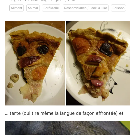
Aliment
Animal
Paréidolie
Ressemblance / Look-a-like
Poisson
... tarte (qui tire même la langue de façon effrontée) et