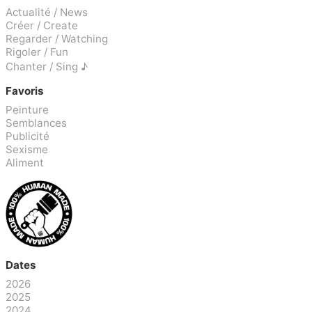
Actualité / News
Créer / Create
Regarder / Watching
Rigoler / Fun
Chanter / Sing ♪
Favoris
Peinture
Semblances
Publicité
Sexisme
Aliment
Dates
2026
2025
2024