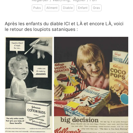
Pubs
Aliment
Diable
Enfant
Gras
Après les enfants du diable
ICI
et
LÀ
et
encore LÀ
, voici
le retour des loupiots sataniques :