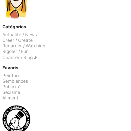
Catégories
Actualité / News
Créer / Create
Regarder / Watching
Rigoler / Fun
Chanter / Sing ♪
Favoris
Peinture
Semblances
Publicité
Sexisme
Aliment