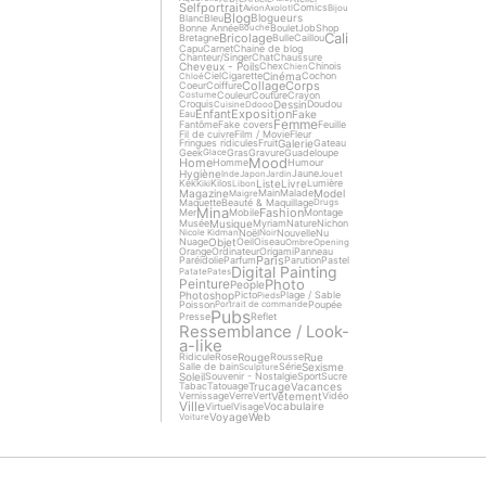
Selfportrait
Comics
Avion
Axolotl
Bijou
Blog
Blogueurs
Blanc
Bleu
Bonne Année
Boulet
Job
Shop
Bouche
Cali
Bricolage
Bretagne
Bulle
Caillou
Capu
Carnet
Chaine de blog
Chanteur/Singer
Chat
Chaussure
Cheveux - Poils
Chex
Chinois
Chien
Cinéma
Ciel
Cigarette
Cochon
Chloé
Collage
Corps
Coeur
Coiffure
Couleur
Couture
Crayon
Costume
Dessin
Croquis
Doudou
Cuisine
Ddooo
Enfant
Exposition
Fake
Eau
Femme
Fantôme
Fake covers
Feuille
Fil de cuivre
Film / Movie
Fleur
Galerie
Fringues ridicules
Fruit
Gateau
Geek
Gras
Gravure
Guadeloupe
Glace
Mood
Home
Homme
Humour
Hygiène
Jaune
Inde
Japon
Jardin
Jouet
Liste
Livre
Kek
Kilos
Lumière
Kiki
Libon
Magazine
Model
Main
Malade
Maigre
Maquette
Beauté & Maquillage
Drugs
Mina
Fashion
Mer
Mobile
Montage
Musique
Musée
Myriam
Nature
Nichon
Noël
Nouvelle
Nu
Nicole Kidman
Noir
Objet
Nuage
Oeil
Oiseau
Ombre
Opening
Orange
Ordinateur
Origami
Panneau
Paris
Paréidolie
Parfum
Parution
Pastel
Digital Painting
Patate
Pates
Photo
Peinture
People
Photoshop
Picto
Plage / Sable
Pieds
Poisson
Poupée
Portrait de commande
Pubs
Presse
Reflet
Ressemblance / Look-
a-like
Rouge
Rue
Ridicule
Rose
Rousse
Sexisme
Salle de bain
Série
Sculpture
Soleil
Souvenir - Nostalgie
Sport
Sucre
Trucage
Vacances
Tabac
Tatouage
Vêtement
Vernissage
Verre
Vert
Vidéo
Ville
Vocabulaire
Virtuel
Visage
Voyage
Web
Voiture