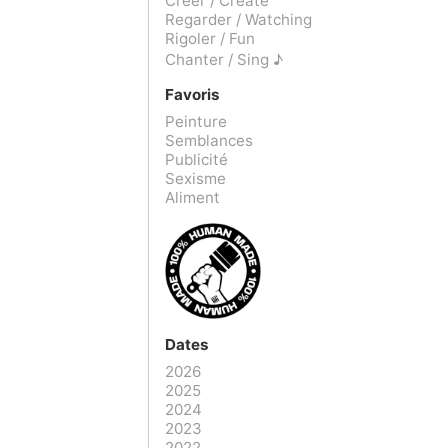
Créer / Create
Regarder / Watching
Rigoler / Fun
Chanter / Sing ♪
Favoris
Peinture
Semblances
Publicité
Sexisme
Aliment
Dates
2026
2025
2024
2023
2022