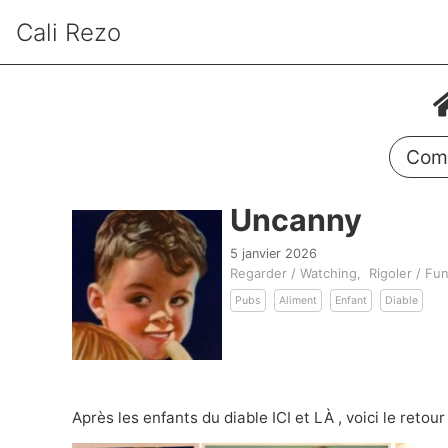
Cali Rezo
Comm
Uncanny
5 janvier 2026
Regarder / Watching
Rigoler / Fu
Pubs
Aliment
Enfant
Diable
Après les enfants du diable
ICI
et
LÀ
, voici le retou