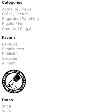
Catégories
Actualité / News
Créer / Create
Regarder / Watching
Rigoler / Fun
Chanter / Sing ♪
Favoris
Peinture
Semblances
Publicité
Sexisme
Aliment
Dates
2026
2025