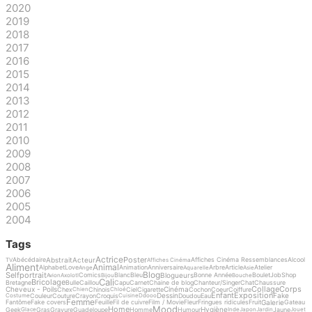
2020
2019
2018
2017
2016
2015
2014
2013
2012
2011
2010
2009
2008
2007
2006
2005
2004
Tags
Actrice
Poster
Abstrait
Acteur
Abécédaire
Affiches Cinéma Ressemblances
Alcool
TV
Affiches Cinéma
Aliment
Animal
Alphabet
Love
Animation
Anniversaire
Arbre
Article
Atelier
Ange
Aquarelle
Asie
Blog
Selfportrait
Blogueurs
Comics
Blanc
Bleu
Bonne Année
Boulet
Job
Shop
Avion
Axolotl
Bijou
Bouche
Cali
Bricolage
Bretagne
Bulle
Caillou
Capu
Carnet
Chaine de blog
Chanteur/Singer
Chat
Chaussure
Collage
Corps
Cheveux - Poils
Cinéma
Chex
Chinois
Ciel
Cigarette
Cochon
Coeur
Coiffure
Chien
Chloé
Enfant
Exposition
Dessin
Fake
Couleur
Couture
Crayon
Croquis
Doudou
Eau
Costume
Cuisine
Ddooo
Femme
Galerie
Fantôme
Fake covers
Feuille
Fil de cuivre
Film / Movie
Fleur
Fringues ridicules
Fruit
Gateau
Mood
Home
Hygiène
Geek
Gras
Gravure
Guadeloupe
Homme
Humour
Jaune
Glace
Inde
Japon
Jardin
Jouet