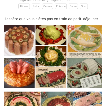
Aliment
Pubs
Gateau
Poisson
Sucre
Gras
J'espère que vous n'êtes pas en train de petit-déjeuner.