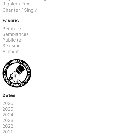
Rigoler / Fun
Chanter / Sing ♪
Favoris
Peinture
Semblances
Publicité
Sexisme
Aliment
Dates
2026
2025
2024
2023
2022
2021