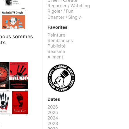
Créer / Create
Regarder / Watching
Rigoler / Fun
Chanter / Sing ♪
Favorites
Peinture
 nous sommes
Semblances
nts
Publicité
Sexisme
Aliment
Dates
2026
2025
2024
n
2023
2022