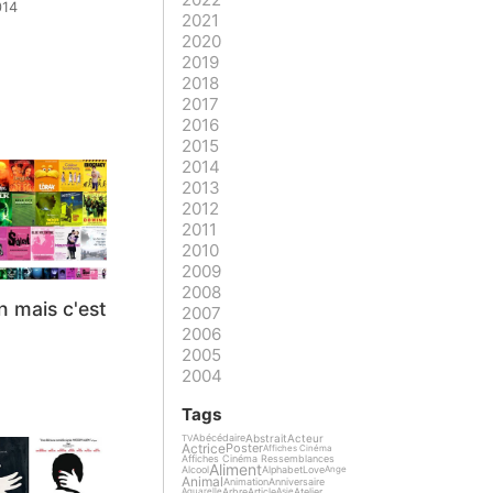
014
2021
2020
2019
2018
2017
2016
2015
2014
2013
2012
2011
2010
2009
2008
en mais c'est
2007
2006
2005
2004
Tags
Abstrait
Acteur
Abécédaire
TV
Actrice
Poster
Affiches Cinéma
Affiches Cinéma Ressemblances
Aliment
Alcool
Alphabet
Love
Ange
Animal
Animation
Anniversaire
Arbre
Article
Atelier
Aquarelle
Asie