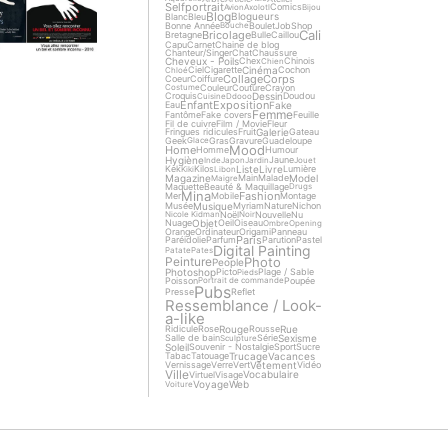
Selfportrait
Comics
Avion
Axolotl
Bijou
Blog
Blogueurs
Blanc
Bleu
Bonne Année
Boulet
Job
Shop
Bouche
Cali
Bricolage
Bretagne
Bulle
Caillou
Capu
Carnet
Chaine de blog
Chanteur/Singer
Chat
Chaussure
Cheveux - Poils
Chex
Chinois
Chien
Cinéma
Ciel
Cigarette
Cochon
Chloé
Collage
Corps
Coeur
Coiffure
Couleur
Couture
Crayon
Costume
Dessin
Croquis
Doudou
Cuisine
Ddooo
Enfant
Exposition
Fake
Eau
Femme
Fantôme
Fake covers
Feuille
Fil de cuivre
Film / Movie
Fleur
Galerie
Fringues ridicules
Fruit
Gateau
Geek
Gras
Gravure
Guadeloupe
Glace
Mood
Home
Homme
Humour
Hygiène
Jaune
Inde
Japon
Jardin
Jouet
Liste
Livre
Kek
Kilos
Lumière
Kiki
Libon
Magazine
Model
Main
Malade
Maigre
Maquette
Beauté & Maquillage
Drugs
Mina
Fashion
Mer
Mobile
Montage
Musique
Musée
Myriam
Nature
Nichon
Noël
Nouvelle
Nu
Nicole Kidman
Noir
Objet
Nuage
Oeil
Oiseau
Ombre
Opening
Orange
Ordinateur
Origami
Panneau
Paris
Paréidolie
Parfum
Parution
Pastel
Digital Painting
Patate
Pates
Photo
Peinture
People
Photoshop
Picto
Plage / Sable
Pieds
Poisson
Poupée
Portrait de commande
Pubs
Presse
Reflet
Ressemblance / Look-
a-like
Rouge
Rue
Ridicule
Rose
Rousse
Sexisme
Salle de bain
Série
Sculpture
Soleil
Souvenir - Nostalgie
Sport
Sucre
Trucage
Vacances
Tabac
Tatouage
Vêtement
Vernissage
Verre
Vert
Vidéo
Ville
Vocabulaire
Virtuel
Visage
Voyage
Web
Voiture