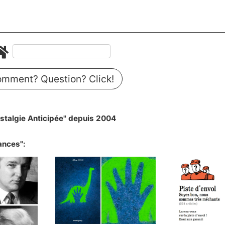
mment? Question? Click!
stalgie Anticipée" depuis 2004
ances":