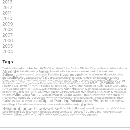
2013
2012
2011
2010
2009
2008
2007
2006
2005
2004
Tags
Actrice
Poster
Abstrait
Acteur
Abécédaire
Affiches Cinéma Ressemblances
Alcool
TV
Affiches Cinéma
Aliment
Animal
Alphabet
Love
Animation
Anniversaire
Arbre
Article
Atelier
Ange
Aquarelle
Asie
Blog
Selfportrait
Blogueurs
Comics
Blanc
Bleu
Bonne Année
Boulet
Job
Shop
Avion
Axolotl
Bijou
Bouche
Cali
Bricolage
Bretagne
Bulle
Caillou
Capu
Carnet
Chaine de blog
Chanteur/Singer
Chat
Chaussure
Collage
Corps
Cheveux - Poils
Cinéma
Chex
Chinois
Ciel
Cigarette
Cochon
Coeur
Coiffure
Chien
Chloé
Enfant
Exposition
Dessin
Fake
Couleur
Couture
Crayon
Croquis
Doudou
Eau
Costume
Cuisine
Ddooo
Femme
Galerie
Fantôme
Fake covers
Feuille
Fil de cuivre
Film / Movie
Fleur
Fringues ridicules
Fruit
Gateau
Mood
Home
Hygiène
Geek
Gras
Gravure
Guadeloupe
Homme
Humour
Jaune
Glace
Inde
Japon
Jardin
Jouet
Liste
Livre
Magazine
Model
Kek
Kilos
Lumière
Main
Malade
Maquette
Beauté & Maquillage
Kiki
Libon
Maigre
Mina
Fashion
Musique
Mer
Mobile
Montage
Musée
Myriam
Nature
Nichon
Noël
Drugs
Nicole Kidman
Noir
Objet
Nouvelle
Nu
Nuage
Oeil
Oiseau
Orange
Ordinateur
Origami
Panneau
Paréidolie
Parfum
Ombre
Opening
Digital Painting
Photo
Peinture
Paris
People
Photoshop
Parution
Pastel
Picto
Patate
Pates
Pubs
Plage / Sable
Poisson
Poupée
Presse
Reflet
Pieds
Portrait de commande
Ressemblance / Look-a-like
Rouge
Rue
Ridicule
Rose
Rousse
Salle de bain
Sculpture
Sexisme
Soleil
Trucage
Vacances
Série
Souvenir - Nostalgie
Sport
Sucre
Tabac
Tatouage
Vernissage
Ville
Vêtement
Vocabulaire
Voyage
Web
Verre
Vert
Vidéo
Virtuel
Visage
Voiture