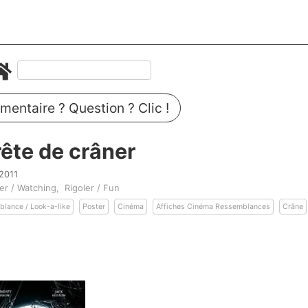
entaire ? Question ? Clic !
rête de crâner
2011
er / Watching
Rigoler / Fun
lance / Look-a-like
Poster
Cinéma
Affiches Cinéma Ressemblances
Crâne