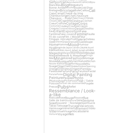
Selfportrait
Comics
Avion
Axolotl
Bijou
Blog
Blogueurs
Blanc
Bleu
Bonne Année
Boulet
Job
Shop
Bouche
Cali
Bricolage
Bretagne
Bulle
Caillou
Capu
Carnet
Chaine de blog
Chanteur/Singer
Chat
Chaussure
Cheveux - Poils
Chex
Chinois
Chien
Cinéma
Ciel
Cigarette
Cochon
Chloé
Collage
Corps
Coeur
Coiffure
Couleur
Couture
Crayon
Costume
Dessin
Croquis
Doudou
Cuisine
Ddooo
Enfant
Exposition
Fake
Eau
Femme
Fantôme
Fake covers
Feuille
Fil de cuivre
Film / Movie
Fleur
Galerie
Fringues ridicules
Fruit
Gateau
Geek
Gras
Gravure
Guadeloupe
Glace
Mood
Home
Homme
Humour
Hygiène
Jaune
Inde
Japon
Jardin
Jouet
Liste
Livre
Kek
Kilos
Lumière
Kiki
Libon
Magazine
Model
Main
Malade
Maigre
Maquette
Beauté & Maquillage
Drugs
Mina
Fashion
Mer
Mobile
Montage
Musique
Musée
Myriam
Nature
Nichon
Noël
Nouvelle
Nu
Nicole Kidman
Noir
Objet
Nuage
Oeil
Oiseau
Ombre
Opening
Orange
Ordinateur
Origami
Panneau
Paris
Paréidolie
Parfum
Parution
Pastel
Digital Painting
Patate
Pates
Photo
Peinture
People
Photoshop
Picto
Plage / Sable
Pieds
Poisson
Poupée
Portrait de commande
Pubs
Presse
Reflet
Ressemblance / Look-
a-like
Rouge
Rue
Ridicule
Rose
Rousse
Sexisme
Salle de bain
Série
Sculpture
Soleil
Souvenir - Nostalgie
Sport
Sucre
Trucage
Vacances
Tabac
Tatouage
Vêtement
Vernissage
Verre
Vert
Vidéo
Ville
Vocabulaire
Virtuel
Visage
Voyage
Web
Voiture