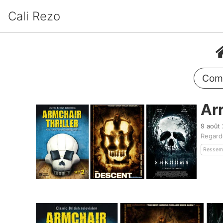
Cali Rezo
Comm
Ar
9 août 
Regard
Ressemb