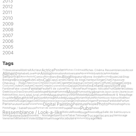
2013
2012
2011
2010
2009
2008
2007
2006
2005
2004
Tags
Actrice
Poster
Abstrait
Acteur
Abécédaire
Affiches Cinéma Ressemblances
Alcool
TV
Affiches Cinéma
Aliment
Animal
Alphabet
Love
Animation
Anniversaire
Arbre
Article
Atelier
Ange
Aquarelle
Asie
Blog
Selfportrait
Blogueurs
Comics
Blanc
Bleu
Bonne Année
Boulet
Job
Shop
Avion
Axolotl
Bijou
Bouche
Cali
Bricolage
Bretagne
Bulle
Caillou
Capu
Carnet
Chaine de blog
Chanteur/Singer
Chat
Chaussure
Collage
Corps
Cheveux - Poils
Cinéma
Chex
Chinois
Ciel
Cigarette
Cochon
Coeur
Coiffure
Chien
Chloé
Enfant
Exposition
Dessin
Fake
Couleur
Couture
Crayon
Croquis
Doudou
Eau
Costume
Cuisine
Ddooo
Femme
Galerie
Fantôme
Fake covers
Feuille
Fil de cuivre
Film / Movie
Fleur
Fringues ridicules
Fruit
Gateau
Mood
Home
Hygiène
Geek
Gras
Gravure
Guadeloupe
Homme
Humour
Jaune
Glace
Inde
Japon
Jardin
Jouet
Liste
Livre
Magazine
Model
Kek
Kilos
Lumière
Main
Malade
Maquette
Beauté & Maquillage
Kiki
Libon
Maigre
Mina
Fashion
Musique
Mer
Mobile
Montage
Musée
Myriam
Nature
Nichon
Noël
Drugs
Nicole Kidman
Noir
Objet
Nouvelle
Nu
Nuage
Oeil
Oiseau
Orange
Ordinateur
Origami
Panneau
Paréidolie
Parfum
Ombre
Opening
Digital Painting
Photo
Peinture
Paris
People
Photoshop
Parution
Pastel
Picto
Patate
Pates
Pubs
Plage / Sable
Poisson
Poupée
Presse
Reflet
Pieds
Portrait de commande
Ressemblance / Look-a-like
Rouge
Rue
Ridicule
Rose
Rousse
Salle de bain
Sculpture
Sexisme
Soleil
Trucage
Vacances
Série
Souvenir - Nostalgie
Sport
Sucre
Tabac
Tatouage
Vernissage
Ville
Vêtement
Vocabulaire
Voyage
Web
Verre
Vert
Vidéo
Virtuel
Visage
Voiture