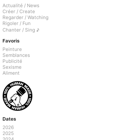
Actualité / News
Créer / Create
Regarder / Watching
Rigoler / Fun
Chanter / Sing ♪
Favoris
Peinture
Semblances
Publicité
Sexisme
Aliment
Dates
2026
2025
2024