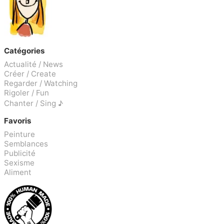
Catégories
Actualité / News
Créer / Create
Regarder / Watching
Rigoler / Fun
Chanter / Sing ♪
Favoris
Peinture
Semblances
Publicité
Sexisme
Aliment