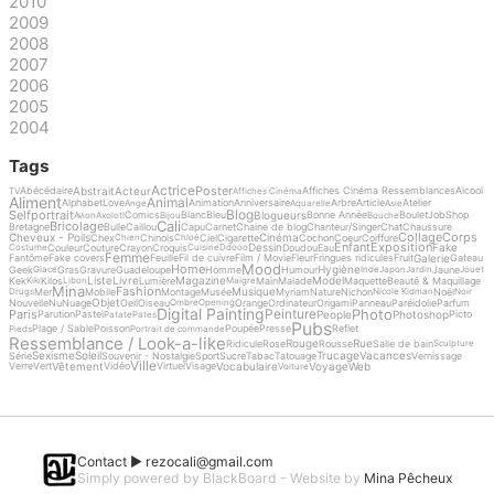
2010
2009
2008
2007
2006
2005
2004
Tags
Actrice
Poster
Abstrait
Acteur
Abécédaire
Affiches Cinéma Ressemblances
Alcool
TV
Affiches Cinéma
Aliment
Animal
Alphabet
Love
Animation
Anniversaire
Arbre
Article
Atelier
Ange
Aquarelle
Asie
Blog
Selfportrait
Blogueurs
Comics
Blanc
Bleu
Bonne Année
Boulet
Job
Shop
Avion
Axolotl
Bijou
Bouche
Cali
Bricolage
Bretagne
Bulle
Caillou
Capu
Carnet
Chaine de blog
Chanteur/Singer
Chat
Chaussure
Collage
Corps
Cheveux - Poils
Cinéma
Chex
Chinois
Ciel
Cigarette
Cochon
Coeur
Coiffure
Chien
Chloé
Enfant
Exposition
Dessin
Fake
Couleur
Couture
Crayon
Croquis
Doudou
Eau
Costume
Cuisine
Ddooo
Femme
Galerie
Fantôme
Fake covers
Feuille
Fil de cuivre
Film / Movie
Fleur
Fringues ridicules
Fruit
Gateau
Mood
Home
Hygiène
Geek
Gras
Gravure
Guadeloupe
Homme
Humour
Jaune
Glace
Inde
Japon
Jardin
Jouet
Liste
Livre
Magazine
Model
Kek
Kilos
Lumière
Main
Malade
Maquette
Beauté & Maquillage
Kiki
Libon
Maigre
Mina
Fashion
Musique
Mer
Mobile
Montage
Musée
Myriam
Nature
Nichon
Noël
Drugs
Nicole Kidman
Noir
Objet
Nouvelle
Nu
Nuage
Oeil
Oiseau
Orange
Ordinateur
Origami
Panneau
Paréidolie
Parfum
Ombre
Opening
Digital Painting
Photo
Peinture
Paris
People
Photoshop
Parution
Pastel
Picto
Patate
Pates
Pubs
Plage / Sable
Poisson
Poupée
Presse
Reflet
Pieds
Portrait de commande
Ressemblance / Look-a-like
Rouge
Rue
Ridicule
Rose
Rousse
Salle de bain
Sculpture
Sexisme
Soleil
Trucage
Vacances
Série
Souvenir - Nostalgie
Sport
Sucre
Tabac
Tatouage
Vernissage
Ville
Vêtement
Vocabulaire
Voyage
Web
Verre
Vert
Vidéo
Virtuel
Visage
Voiture
Contact ►
rezocali@gmail.com
Simply powered by BlackBoard - Website by
Mina Pêcheux