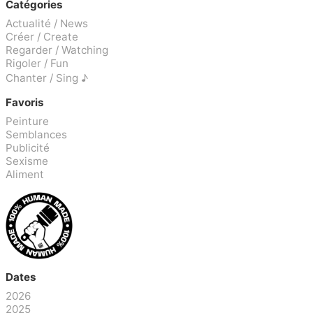
Catégories
Actualité / News
Créer / Create
Regarder / Watching
Rigoler / Fun
Chanter / Sing ♪
Favoris
Peinture
Semblances
Publicité
Sexisme
Aliment
Dates
2026
2025