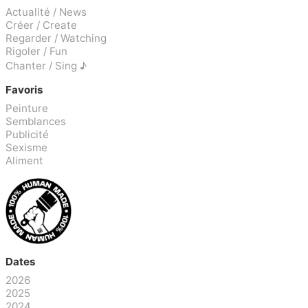
Actualité / News
Créer / Create
Regarder / Watching
Rigoler / Fun
Chanter / Sing ♪
Favoris
Peinture
Semblances
Publicité
Sexisme
Aliment
Dates
2026
2025
2024