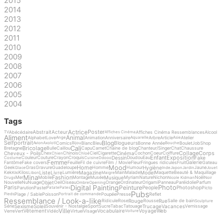
2015
2014
2013
2012
2011
2010
2009
2008
2007
2006
2005
2004
Tags
Actrice
Poster
Abstrait
Acteur
Abécédaire
Affiches Cinéma Ressemblances
Alcool
TV
Affiches Cinéma
Aliment
Animal
Alphabet
Love
Animation
Anniversaire
Arbre
Article
Atelier
Ange
Aquarelle
Asie
Blog
Selfportrait
Blogueurs
Comics
Blanc
Bleu
Bonne Année
Boulet
Job
Shop
Avion
Axolotl
Bijou
Bouche
Cali
Bricolage
Bretagne
Bulle
Caillou
Capu
Carnet
Chaine de blog
Chanteur/Singer
Chat
Chaussure
Collage
Corps
Cheveux - Poils
Cinéma
Chex
Chinois
Ciel
Cigarette
Cochon
Coeur
Coiffure
Chien
Chloé
Enfant
Exposition
Dessin
Fake
Couleur
Couture
Crayon
Croquis
Doudou
Eau
Costume
Cuisine
Ddooo
Femme
Galerie
Fantôme
Fake covers
Feuille
Fil de cuivre
Film / Movie
Fleur
Fringues ridicules
Fruit
Gateau
Mood
Home
Hygiène
Geek
Gras
Gravure
Guadeloupe
Homme
Humour
Jaune
Glace
Inde
Japon
Jardin
Jouet
Liste
Livre
Magazine
Model
Kek
Kilos
Lumière
Main
Malade
Maquette
Beauté & Maquillage
Kiki
Libon
Maigre
Mina
Fashion
Musique
Mer
Mobile
Montage
Musée
Myriam
Nature
Nichon
Noël
Drugs
Nicole Kidman
Noir
Objet
Nouvelle
Nu
Nuage
Oeil
Oiseau
Orange
Ordinateur
Origami
Panneau
Paréidolie
Parfum
Ombre
Opening
Digital Painting
Photo
Peinture
Paris
People
Photoshop
Parution
Pastel
Picto
Patate
Pates
Pubs
Plage / Sable
Poisson
Poupée
Presse
Reflet
Pieds
Portrait de commande
Ressemblance / Look-a-like
Rouge
Rue
Ridicule
Rose
Rousse
Salle de bain
Sculpture
Sexisme
Soleil
Trucage
Vacances
Série
Souvenir - Nostalgie
Sport
Sucre
Tabac
Tatouage
Vernissage
Ville
Vêtement
Vocabulaire
Voyage
Web
Verre
Vert
Vidéo
Virtuel
Visage
Voiture