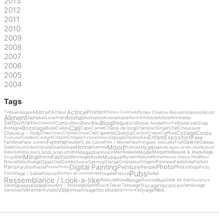
2013
2012
2011
2010
2009
2008
2007
2006
2005
2004
Tags
Actrice
Poster
Abstrait
Acteur
Abécédaire
Affiches Cinéma Ressemblances
Alcool
TV
Affiches Cinéma
Aliment
Animal
Alphabet
Love
Animation
Anniversaire
Arbre
Article
Atelier
Ange
Aquarelle
Asie
Blog
Selfportrait
Blogueurs
Comics
Blanc
Bleu
Bonne Année
Boulet
Job
Shop
Avion
Axolotl
Bijou
Bouche
Cali
Bricolage
Bretagne
Bulle
Caillou
Capu
Carnet
Chaine de blog
Chanteur/Singer
Chat
Chaussure
Collage
Corps
Cheveux - Poils
Cinéma
Chex
Chinois
Ciel
Cigarette
Cochon
Coeur
Coiffure
Chien
Chloé
Enfant
Exposition
Dessin
Fake
Couleur
Couture
Crayon
Croquis
Doudou
Eau
Costume
Cuisine
Ddooo
Femme
Galerie
Fantôme
Fake covers
Feuille
Fil de cuivre
Film / Movie
Fleur
Fringues ridicules
Fruit
Gateau
Mood
Home
Hygiène
Geek
Gras
Gravure
Guadeloupe
Homme
Humour
Jaune
Glace
Inde
Japon
Jardin
Jouet
Liste
Livre
Magazine
Model
Kek
Kilos
Lumière
Main
Malade
Maquette
Beauté & Maquillage
Kiki
Libon
Maigre
Mina
Fashion
Musique
Mer
Mobile
Montage
Musée
Myriam
Nature
Nichon
Noël
Drugs
Nicole Kidman
Noir
Objet
Nouvelle
Nu
Nuage
Oeil
Oiseau
Orange
Ordinateur
Origami
Panneau
Paréidolie
Parfum
Ombre
Opening
Digital Painting
Photo
Peinture
Paris
People
Photoshop
Parution
Pastel
Picto
Patate
Pates
Pubs
Plage / Sable
Poisson
Poupée
Presse
Reflet
Pieds
Portrait de commande
Ressemblance / Look-a-like
Rouge
Rue
Ridicule
Rose
Rousse
Salle de bain
Sculpture
Sexisme
Soleil
Trucage
Vacances
Série
Souvenir - Nostalgie
Sport
Sucre
Tabac
Tatouage
Vernissage
Ville
Vêtement
Vocabulaire
Voyage
Web
Verre
Vert
Vidéo
Virtuel
Visage
Voiture