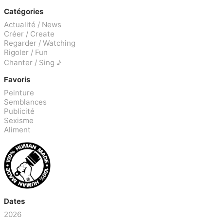
Catégories
Actualité / News
Créer / Create
Regarder / Watching
Rigoler / Fun
Chanter / Sing ♪
Favoris
Peinture
Semblances
Publicité
Sexisme
Aliment
Dates
2026