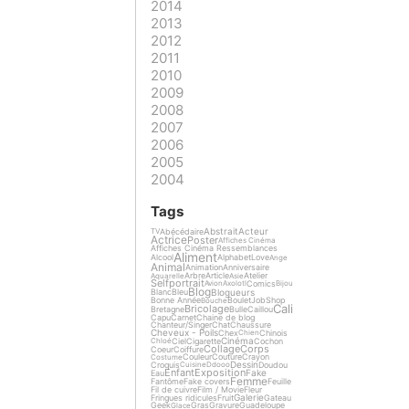
2014
2013
2012
2011
2010
2009
2008
2007
2006
2005
2004
Tags
Abstrait
Acteur
Abécédaire
TV
Actrice
Poster
Affiches Cinéma
Affiches Cinéma Ressemblances
Aliment
Alcool
Alphabet
Love
Ange
Animal
Animation
Anniversaire
Arbre
Article
Atelier
Aquarelle
Asie
Selfportrait
Comics
Avion
Axolotl
Bijou
Blog
Blogueurs
Blanc
Bleu
Bonne Année
Boulet
Job
Shop
Bouche
Cali
Bricolage
Bretagne
Bulle
Caillou
Capu
Carnet
Chaine de blog
Chanteur/Singer
Chat
Chaussure
Cheveux - Poils
Chex
Chinois
Chien
Cinéma
Ciel
Cigarette
Cochon
Chloé
Collage
Corps
Coeur
Coiffure
Couleur
Couture
Crayon
Costume
Dessin
Croquis
Doudou
Cuisine
Ddooo
Enfant
Exposition
Fake
Eau
Femme
Fantôme
Fake covers
Feuille
Fil de cuivre
Film / Movie
Fleur
Galerie
Fringues ridicules
Fruit
Gateau
Geek
Gras
Gravure
Guadeloupe
Glace