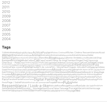
2012
2011
2010
2009
2008
2007
2006
2005
2004
Tags
Actrice
Poster
Abstrait
Acteur
Abécédaire
Affiches Cinéma Ressemblances
Alcool
TV
Affiches Cinéma
Aliment
Animal
Alphabet
Love
Animation
Anniversaire
Arbre
Article
Atelier
Ange
Aquarelle
Asie
Blog
Selfportrait
Blogueurs
Comics
Blanc
Bleu
Bonne Année
Boulet
Job
Shop
Avion
Axolotl
Bijou
Bouche
Cali
Bricolage
Bretagne
Bulle
Caillou
Capu
Carnet
Chaine de blog
Chanteur/Singer
Chat
Chaussure
Collage
Corps
Cheveux - Poils
Cinéma
Chex
Chinois
Ciel
Cigarette
Cochon
Coeur
Coiffure
Chien
Chloé
Enfant
Exposition
Dessin
Fake
Couleur
Couture
Crayon
Croquis
Doudou
Eau
Costume
Cuisine
Ddooo
Femme
Galerie
Fantôme
Fake covers
Feuille
Fil de cuivre
Film / Movie
Fleur
Fringues ridicules
Fruit
Gateau
Mood
Home
Hygiène
Geek
Gras
Gravure
Guadeloupe
Homme
Humour
Jaune
Glace
Inde
Japon
Jardin
Jouet
Liste
Livre
Magazine
Model
Kek
Kilos
Lumière
Main
Malade
Maquette
Beauté & Maquillage
Kiki
Libon
Maigre
Mina
Fashion
Musique
Mer
Mobile
Montage
Musée
Myriam
Nature
Nichon
Noël
Drugs
Nicole Kidman
Noir
Objet
Nouvelle
Nu
Nuage
Oeil
Oiseau
Orange
Ordinateur
Origami
Panneau
Paréidolie
Parfum
Ombre
Opening
Digital Painting
Photo
Peinture
Paris
People
Photoshop
Parution
Pastel
Picto
Patate
Pates
Pubs
Plage / Sable
Poisson
Poupée
Presse
Reflet
Pieds
Portrait de commande
Ressemblance / Look-a-like
Rouge
Rue
Ridicule
Rose
Rousse
Salle de bain
Sculpture
Sexisme
Soleil
Trucage
Vacances
Série
Souvenir - Nostalgie
Sport
Sucre
Tabac
Tatouage
Vernissage
Ville
Vêtement
Vocabulaire
Voyage
Web
Verre
Vert
Vidéo
Virtuel
Visage
Voiture