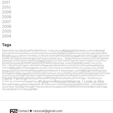
2011
2010
2009
2008
2007
2006
2005
2004
Tags
Aliment
Actrice
Animal
Poster
Abstrait
Acteur
Alphabet
Affiches Cinéma
Alcool
Love
Ange
Selfportrait
Animation
Anniversaire
Arbre
Article
Atelier
Comics
Blanc
Bleu
Aquarelle
Asie
Avion
Axolotl
Bijou
Cali
Blog
Bricolage
Blogueurs
Bonne Année
Boulet
Job
Shop
Bretagne
Bulle
Caillou
Capu
Carnet
Bouche
Cheveux - Poils
Chaine de blog
Chanteur/Singer
Chat
Chaussure
Chex
Chinois
Ciel
Cigarette
Chien
Chloé
Collage
Corps
Cinéma
Cochon
Coeur
Coiffure
Couleur
Couture
Crayon
Croquis
Costume
Cuisine
Ddooo
Femme
Enfant
Exposition
Dessin
Fake
Doudou
Eau
Fantôme
Fake covers
Feuille
Fil de cuivre
Home
Galerie
Film / Movie
Fleur
Fringues ridicules
Fruit
Gateau
Geek
Gras
Gravure
Guadeloupe
Glace
Mood
Hygiène
Liste
Livre
Homme
Humour
Jaune
Kek
Kilos
Lumière
Inde
Japon
Jardin
Jouet
Kiki
Libon
Mina
Fashion
Magazine
Model
Main
Malade
Maquette
Beauté & Maquillage
Mer
Mobile
Maigre
Drugs
Musique
Objet
Montage
Musée
Myriam
Nature
Nichon
Noël
Nouvelle
Nu
Nuage
Oeil
Oiseau
Nicole Kidman
Noir
Paris
Orange
Ordinateur
Origami
Panneau
Paréidolie
Parfum
Parution
Pastel
Ombre
Opening
Patate
Pates
Digital Painting
Photo
Peinture
People
Photoshop
Picto
Plage / Sable
Poisson
Pieds
Pubs
Ressemblance / Look-a-like
Poupée
Presse
Reflet
Portrait de commande
Rouge
Rue
Sexisme
Soleil
Ridicule
Rose
Rousse
Salle de bain
Série
Souvenir - Nostalgie
Sport
Sculpture
Ville
Trucage
Vacances
Vêtement
Sucre
Tabac
Tatouage
Vernissage
Verre
Vert
Vidéo
Virtuel
Visage
Tv
Vocabulaire
Voyage
Web
Voiture
Contact ►
rezocali@gmail.com