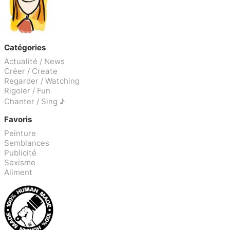
Catégories
Actualité / News
Créer / Create
Regarder / Watching
Rigoler / Fun
Chanter / Sing ♪
Favoris
Peinture
Semblances
Publicité
Sexisme
Aliment